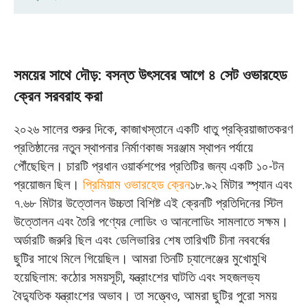
সময়ের সাথে দৌড়: বসন্ত উৎসবের আগে ৪ সেট ওভারহেড
ক্রেন সরবরাহ করা
সময়ের সাথে দৌড়: বসন্ত উৎসবের আগে ৪ সেট ওভারহেড
এই আদেশটি এত জরুরি কেন ছিল?
ক্রেন সরবরাহ করা
জরুরি ওভারহেড ক্রেন উৎপাদনের জন্য বসন্ত উৎসবের
২০২৬ সালের শুরুর দিকে, কাজাখস্তানে একটি ধাতু প্রক্রিয়াজাতকরণ
সরবরাহ শৃঙ্খলের চাপ কাটিয়ে ওঠা
প্রতিষ্ঠানের নতুন স্থাপনার নির্মাণকাজ সরঞ্জাম স্থাপন পর্যায়ে
পৌঁছেছিল। চারটি প্রধান ওয়ার্কশপের প্রতিটির জন্য একটি ১০-টন
প্রথম বাধা: মূল উপাদানগুলোর ব্যাপক ঘাটতি, কারণ উৎসস্থলের
প্রয়োজন ছিল।
প্রিমিয়াম ওভারহেড ক্রেন
১৮.৯২ মিটার স্প্যান এবং
সরবরাহকারীরা সম্মিলিতভাবে তাদের কার্যক্রম বন্ধ করে দিয়েছিল।
৭.৬৮ মিটার উত্তোলন উচ্চতা বিশিষ্ট এই ক্রেনটি প্রতিদিনের স্টিল
দ্বিতীয় বাধা: ভুলের কোনো অবকাশ না রেখে কঠোর ডেলিভারি
উত্তোলন এবং তৈরি পণ্যের লোডিং ও আনলোডিং সামলাতে সক্ষম।
সময়সীমা
অর্ডারটি জরুরি ছিল এবং ডেলিভারির শেষ তারিখটি চীনা নববর্ষের
ছুটির সাথে মিলে গিয়েছিল। আমরা তিনটি চ্যালেঞ্জের মুখোমুখি
দ্রুত ওভারহেড ক্রেন ডেলিভারির জন্য অ্যাজাইল লোগো
হয়েছিলাম: কঠোর সময়সূচী, যন্ত্রাংশের ঘাটতি এবং সহজলভ্য
পেইন্টিং সলিউশন
বৈদ্যুতিক যন্ত্রাংশের অভাব। তা সত্ত্বেও, আমরা ছুটির পুরো সময়