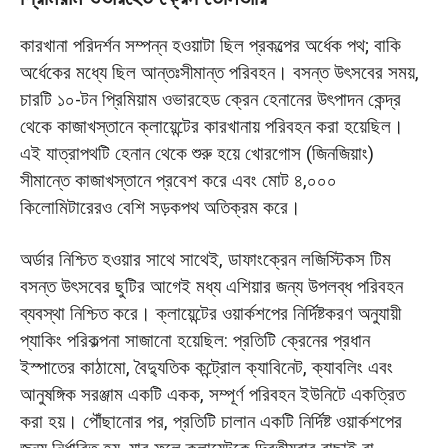
কারখানা পরিদর্শন সম্পন্ন হওয়াটা ছিল প্রকল্পের অর্ধেক পথ; বাকি
অর্ধেকের মধ্যে ছিল আন্তঃসীমান্ত পরিবহন। বসন্ত উৎসবের সময়,
চারটি ১০-টন প্রিমিয়াম ওভারহেড ক্রেন হেনানের উৎপাদন কেন্দ্র
থেকে কাজাখস্তানে ক্লায়েন্টের কারখানায় পরিবহন করা হয়েছিল।
এই যাত্রাপথটি হেনান থেকে শুরু হয়ে খোরগোস (জিনজিয়াং)
সীমান্তে কাজাখস্তানে প্রবেশ করে এবং মোট ৪,০০০
কিলোমিটারেরও বেশি সড়কপথ অতিক্রম করে।
অর্ডার নিশ্চিত হওয়ার সাথে সাথেই, ডাফাংক্রেন লজিস্টিকস টিম
বসন্ত উৎসবের ছুটির আগেই মধ্য এশিয়ার জন্য উপলব্ধ পরিবহন
ব্যবস্থা নিশ্চিত করে। ক্লায়েন্টের ওয়ার্কশপের নির্দিষ্টকরণ অনুযায়ী
প্যাকিং পরিকল্পনা সাজানো হয়েছিল: প্রতিটি ক্রেনের প্রধান
ইস্পাতের কাঠামো, বৈদ্যুতিক কন্ট্রোল ক্যাবিনেট, ক্যাবলিং এবং
আনুষঙ্গিক সরঞ্জাম একটি একক, সম্পূর্ণ পরিবহন ইউনিটে একত্রিত
করা হয়। পৌঁছানোর পর, প্রতিটি চালান একটি নির্দিষ্ট ওয়ার্কশপের