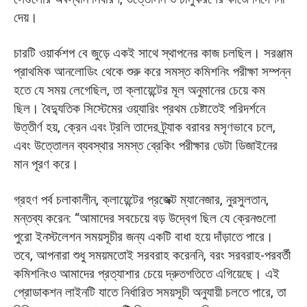
দেয়।
চারটি ওয়ার্কশপ বে জুড়ে একই সাথে স্থাপনের কাজ চলছিল। সরঞ্জাম
প্রাথমিক আনলোডিং থেকে শুরু করে সমস্ত কমিশনিং পরীক্ষা সম্পন্ন
হতে যে সময় লেগেছিল, তা ক্লায়েন্টের মূল অনুমানের চেয়ে কম
ছিল। বৈদ্যুতিক সিস্টেমের ওয়্যারিং প্রথম চেষ্টাতেই পরিদর্শনে
উত্তীর্ণ হয়, ক্রেন এবং ট্রলি তাদের ট্র্যাক বরাবর মসৃণভাবে চলে,
এবং উত্তোলন ব্যবস্থার সমস্ত ব্রেকিং পরীক্ষার ডেটা ডিজাইনের
মান পূরণ করে।
গ্রহণ পর্ব চলাকালীন, ক্লায়েন্টের প্রজেক্ট ম্যানেজার, নুরসুলতান,
মন্তব্য করেন: “আমাদের সবচেয়ে বড় উদ্বেগ ছিল যে ক্রেনগুলো
পুরো ইনস্টলেশন সময়সূচীর জন্য একটি বাধা হয়ে দাঁড়াতে পারে।
তবে, আপনারা শুধু সময়মতোই সরবরাহ করেননি, বরং সরবরাহ-পরবর্তী
কমিশনিংও আমাদের প্রত্যাশার চেয়ে দ্রুতগতিতে এগিয়েছে। এই
প্রোডাকশন লাইনটি যাতে নির্ধারিত সময়সূচী অনুযায়ী চলতে পারে, তা