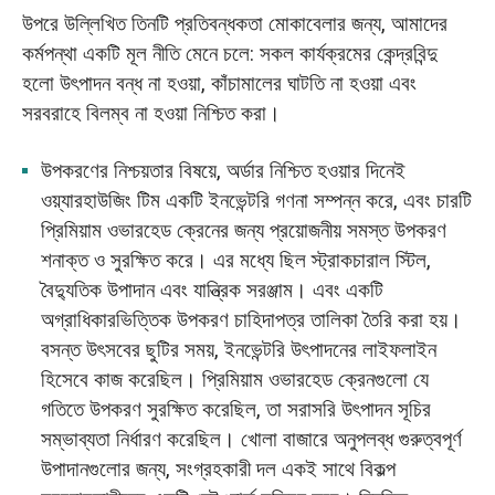
উপরে উল্লিখিত তিনটি প্রতিবন্ধকতা মোকাবেলার জন্য, আমাদের
কর্মপন্থা একটি মূল নীতি মেনে চলে: সকল কার্যক্রমের কেন্দ্রবিন্দু
হলো উৎপাদন বন্ধ না হওয়া, কাঁচামালের ঘাটতি না হওয়া এবং
সরবরাহে বিলম্ব না হওয়া নিশ্চিত করা।
উপকরণের নিশ্চয়তার বিষয়ে, অর্ডার নিশ্চিত হওয়ার দিনেই
ওয়্যারহাউজিং টিম একটি ইনভেন্টরি গণনা সম্পন্ন করে, এবং চারটি
প্রিমিয়াম ওভারহেড ক্রেনের জন্য প্রয়োজনীয় সমস্ত উপকরণ
শনাক্ত ও সুরক্ষিত করে। এর মধ্যে ছিল স্ট্রাকচারাল স্টিল,
বৈদ্যুতিক উপাদান এবং যান্ত্রিক সরঞ্জাম। এবং একটি
অগ্রাধিকারভিত্তিক উপকরণ চাহিদাপত্র তালিকা তৈরি করা হয়।
বসন্ত উৎসবের ছুটির সময়, ইনভেন্টরি উৎপাদনের লাইফলাইন
হিসেবে কাজ করেছিল। প্রিমিয়াম ওভারহেড ক্রেনগুলো যে
গতিতে উপকরণ সুরক্ষিত করেছিল, তা সরাসরি উৎপাদন সূচির
সম্ভাব্যতা নির্ধারণ করেছিল। খোলা বাজারে অনুপলব্ধ গুরুত্বপূর্ণ
উপাদানগুলোর জন্য, সংগ্রহকারী দল একই সাথে বিকল্প