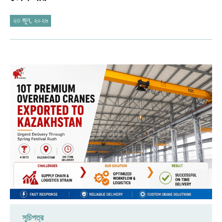
O‘zbekcha
২৩ জুন, ২০২৬
সূচিপত্র