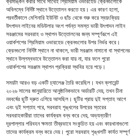
ক্রমাঙ্কন করার সাথে সাথেই প্রিমিয়াম ওভারহেড ক্রেনগুলোকে
অবিলম্বে নির্দিষ্ট স্থানে উত্তোলন করতে হয়। এর কারণ হলো,
পরবর্তীকালে মেশিনারি ইউনিট ও ছাঁচ থেকে শুরু করে স্বয়ংক্রিয়
উৎপাদন লাইনের মডিউলার অংশ পর্যন্ত সমস্ত ভারী উৎপাদন লাইন
সরঞ্জামের সরবরাহ ও স্থাপন উত্তোলনের জন্য সম্পূর্ণরূপে এই
ওয়ার্কশপের প্রিমিয়াম ওভারহেড ক্রেনগুলোর উপর নির্ভর করে।
ক্রেনগুলো নির্দিষ্ট স্থানে না থাকলে, ভারী সরঞ্জাম নামানো বা স্থাপনের
স্থানে উল্লম্বভাবে উত্তোলন করা যায় না, যার ফলে পুরো
ওয়ার্কশপের সরঞ্জাম স্থাপন প্রক্রিয়া স্থবির হয়ে পড়ে।
সময়টা আরও বড় একটি চ্যালেঞ্জ তৈরি করেছিল। যখন ক্লায়েন্ট
২০২৬ সালের জানুয়ারিতে আনুষ্ঠানিকভাবে অর্ডারটি দেয়, তখন চীনা
নববর্ষের ছুটি দ্রুত এগিয়ে আসছিল। ছুটির প্রায় দুই সপ্তাহ আগে
এবং দুই সপ্তাহ পরে, সরবরাহ শৃঙ্খলের উপরের স্তরের
সরবরাহকারীরা তাদের কার্যক্রম বন্ধ করে দেয়, অভ্যন্তরীণ
দূরপাল্লার পরিবহন ক্ষমতা তীব্রভাবে সংকুচিত হয় এবং কারখানাগুলো
তাদের কার্যক্রম বন্ধ করে দেয়। পুরো সরবরাহ শৃঙ্খলটি কার্যত সম্পূর্ণ