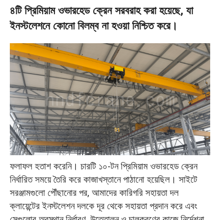
৪টি প্রিমিয়াম ওভারহেড ক্রেন সরবরাহ করা হয়েছে, যা
ইনস্টলেশনে কোনো বিলম্ব না হওয়া নিশ্চিত করে।
ফলাফল হতাশ করেনি। চারটি ১০-টন প্রিমিয়াম ওভারহেড ক্রেন
নির্ধারিত সময়ে তৈরি করে কাজাখস্তানে পাঠানো হয়েছিল। সাইটে
সরঞ্জামগুলো পৌঁছানোর পর, আমাদের কারিগরি সহায়তা দল
ক্লায়েন্টের ইনস্টলেশন দলকে দূর থেকে সহায়তা প্রদান করে এবং
সেগুলোর অবস্থান নির্ধারণ, উত্তোলন ও চালুকরণের কাজে নির্দেশনা