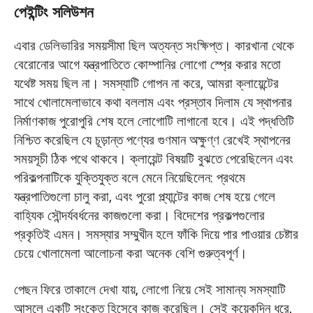
পেইন্টিং সলিউশন
এবার ডেলিভারির সময়সীমা ছিল অত্যন্ত সংক্ষিপ্ত। কারখানা থেকে
বেরোনোর আগে যন্ত্রপাতিতে কোম্পানির লোগো স্প্রে করার মতো
যথেষ্ট সময় ছিল না। সমস্যাটি গোপন না করে, আমরা ক্লায়েন্টের
সাথে খোলামেলাভাবে কথা বললাম এবং প্রস্তাব দিলাম যে স্থাপনার
নির্মাণকাজ পুরোপুরি শেষ হলে লোগোটি লাগানো হবে। এই পদ্ধতিটি
নিশ্চিত করেছিল যে চূড়ান্ত পণ্যের গুণমান অক্ষুণ্ণ রেখেই স্থাপনের
সময়সূচী ঠিক পথে থাকবে। ক্লায়েন্ট বিষয়টি বুঝতে পেরেছিলেন এবং
পরিকল্পনাটিকে যুক্তিযুক্ত বলে মেনে নিয়েছিলেন: প্রথমে
যন্ত্রপাতিগুলো চালু করা, এবং পুরো প্ল্যান্টের কাজ শেষ হয়ে গেলে
বাহ্যিক সৌন্দর্যবর্ধনের কাজগুলো করা। বিদেশের প্রকল্পগুলোর
প্রকৃতিই এমন। সমস্যার সম্মুখীন হলে ফাঁকি দিয়ে পার পাওয়ার চেষ্টার
চেয়ে খোলামেলা আলোচনা করা অনেক বেশি গুরুত্বপূর্ণ।
পেছন ফিরে তাকালে দেখা যায়, লোগো নিয়ে সেই সামান্য সমস্যাটি
আসলে একটি সংকেত হিসেবে কাজ করেছিল। সেই কয়েকদিন ধরে,