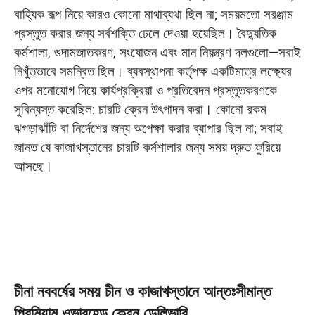
বাহ্যিক রূপ নিয়ে কারও কোনো মাথাব্যথা ছিল না; সময়মতো সরঞ্জাম
প্রস্তুত করার জন্য সর্বশক্তি ঢেলে দেওয়া হয়েছিল। বৈদ্যুতিক
কর্মশালা, গুদামজাতকরণ, সংযোজন এবং মান নিয়ন্ত্রণ দলগুলো—সবাই
নিখুঁতভাবে সমন্বিত ছিল। ব্যবস্থাপনা কর্তৃপক্ষ একটিমাত্র লক্ষ্যের
ওপর মনোযোগ দিয়ে কার্যপ্রক্রিয়া ও প্রতিবেদন প্রস্তুতকরণকে
সুবিন্যস্ত করেছিল: চারটি ক্রেন উৎপাদন করা। কোনো রকম
ঝগড়াঝাঁটি বা নির্দেশের জন্য অপেক্ষা করার ব্যাপার ছিল না; সবাই
জানত যে কাজাখস্তানের চারটি কর্মশালার জন্য সময় দ্রুত ফুরিয়ে
আসছে।
চীনা নববর্ষের সময় চীন ও কাজাখস্তানে আন্তঃসীমান্ত
প্রিমিয়াম ওভারহেড ক্রেন ডেলিভারি