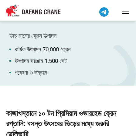
हिन्दी
Bahasa Indonesia
Bahasa Melayu
Tiếng Việt
উচ্চ মানের ক্রেন উত্পাদন
简体中文
বার্ষিক উৎপাদন 70,000 ক্রেন
فارسی
Pilipino
উৎপাদন সরঞ্জাম 1,500 সেট
اردو
গবেষণা ও উন্নয়ন
Українська
Čeština
Беларуская мова
Kiswahili
কাজাখস্তানে ১০ টন প্রিমিয়াম ওভারহেড ক্রেন
Dansk
রপ্তানি: বসন্ত উৎসবের ভিড়ের মধ্যে জরুরি
Norsk
ডেলিভারি