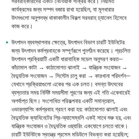
সরবরাহকারীদের একটি নেটওয়ার্ক সক্রিয় করে। নিয়মিত
কার্যক্রমের জন্য সম্পদ বজায় রাখা হয়েছিল, যা মূলধারার
উৎসগুলো অনুপলব্ধ থাকাকালীন বিকল্প সরবরাহ চ্যানেল হিসেবে
কাজ করে।
উৎপাদন ব্যবস্থাপনার ক্ষেত্রে, উৎপাদন বিভাগ চারটি ইউনিটের
জন্য উৎপাদন কর্মপ্রবাহকে সম্পূর্ণরূপে পুনর্গঠন করেছে। প্রচলিত
উৎপাদন প্রক্রিয়াটি একটি ধারাবাহিক মডেল অনুসরণ করত—
কাঁচামাল কাটা → কাঠামোগত ঝালাই → যান্ত্রিক সংযোজন →
বৈদ্যুতিক সংযোজন → সিস্টেম চালু করা → কারখানা পরিদর্শন—
যেখানে প্রক্রিয়াগুলো একের পর এক চলত। বসন্ত উৎসবের
ব্যস্ততার সময় নির্দিষ্ট সময়সীমা পূরণের জন্য এই গতি একেবারেই
অপর্যাপ্ত ছিল। সংশোধিত পরিকল্পনায় একটি সমান্তরাল,
ওভারল্যাপিং কর্মপ্রবাহ গ্রহণ করা হয়: কাঠামোগত ঝালাই এবং
বৈদ্যুতিক ক্যাবিনেটের প্রি-অ্যাসেম্বলি একই সাথে শুরু হয়, এবং
যান্ত্রিক সংযোজন ও বৈদ্যুতিক ওয়্যারিং একযোগে চলতে থাকে।
চারটি ইউনিটকে স্বতন্ত্র প্রসেস মডিউলে বিভক্ত করা হয়েছিল;