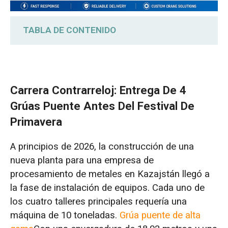
TABLA DE CONTENIDO
Carrera contrarreloj: Entrega de 4 grúas
puente antes del Festival de Primavera
Carrera Contrarreloj: Entrega De 4
¿Por qué era tan urgente esta orden?
Grúas Puente Antes Del Festival De
Superar la presión en la cadena de
Primavera
suministro del Festival de Primavera para la
A principios de 2026, la construcción de una
producción urgente de grúas aéreas
nueva planta para una empresa de
El primer obstáculo: la escasez generalizada
procesamiento de metales en Kazajstán llegó a
de componentes básicos, ya que los
la fase de instalación de equipos. Cada uno de
proveedores de la cadena de suministro
los cuatro talleres principales requería una
paralizaron sus operaciones de forma
máquina de 10 toneladas.
Grúa puente de alta