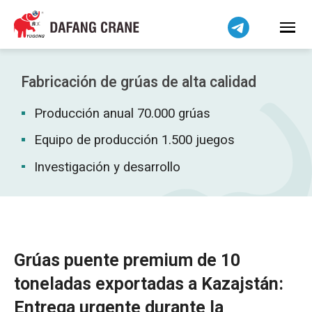
Bahasa Indonesia
Bahasa Melayu
Tiếng Việt
简体中文
Fabricación de grúas de alta calidad
বাংলা
Producción anual 70.000 grúas
فارسی
Pilipino
Equipo de producción 1.500 juegos
اردو
Investigación y desarrollo
Українська
Čeština
Беларуская мова
Kiswahili
Grúas puente premium de 10
Dansk
toneladas exportadas a Kazajstán:
Norsk
Entrega urgente durante la