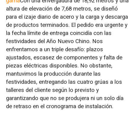
gama
Con una envergadura de 18,92 metros y una
colectiva.
altura de elevación de 7,68 metros, se diseñó
El segundo obstáculo: plazos de entrega
para el izaje diario de acero y la carga y descarga
rígidos sin margen de error.
de productos terminados. El pedido era urgente y
la fecha límite de entrega coincidía con las
Solución ágil de pintura de logotipos para
festividades del Año Nuevo Chino. Nos
entrega rápida con grúa puente
enfrentamos a un triple desafío: plazos
ajustados, escasez de componentes y falta de
Entrega de grúas puente premium
piezas eléctricas disponibles. No obstante,
transfronterizas entre China y Kazajstán
mantuvimos la producción durante las
durante el Año Nuevo Chino
festividades, entregando las cuatro grúas a los
talleres del cliente según lo previsto y
Se entregaron 4 grúas puente de alta gama,
garantizando que no se produjera ni un solo día
lo que garantiza cero retrasos en la
de retraso en el cronograma de instalación.
instalación.