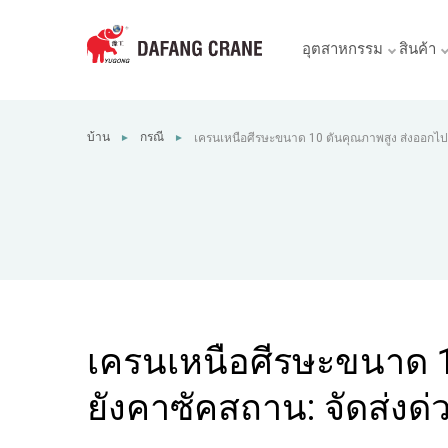
อุตสาหกรรม
สินค้า
บ้าน
กรณี
เครนเหนือศีรษะขนาด 10 ตันคุณภาพสูง ส่งออกไปย
►
►
ช่วงเทศกาลตรุษจีน
เครนเหนือศีรษะขนาด 1
ยังคาซัคสถาน: จัดส่งด