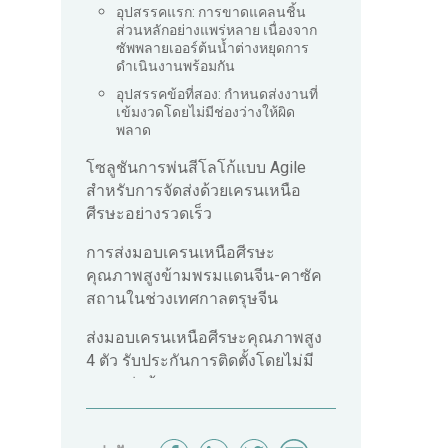
อุปสรรคแรก: การขาดแคลนชิ้น
ส่วนหลักอย่างแพร่หลาย เนื่องจาก
ซัพพลายเออร์ต้นน้ำต่างหยุดการ
ดำเนินงานพร้อมกัน
อุปสรรคข้อที่สอง: กำหนดส่งงานที่
เข้มงวดโดยไม่มีช่องว่างให้ผิด
พลาด
โซลูชันการพ่นสีโลโก้แบบ Agile
สำหรับการจัดส่งด้วยเครนเหนือ
ศีรษะอย่างรวดเร็ว
การส่งมอบเครนเหนือศีรษะ
คุณภาพสูงข้ามพรมแดนจีน-คาซัค
สถานในช่วงเทศกาลตรุษจีน
ส่งมอบเครนเหนือศีรษะคุณภาพสูง
4 ตัว รับประกันการติดตั้งโดยไม่มี
ความล่าช้า