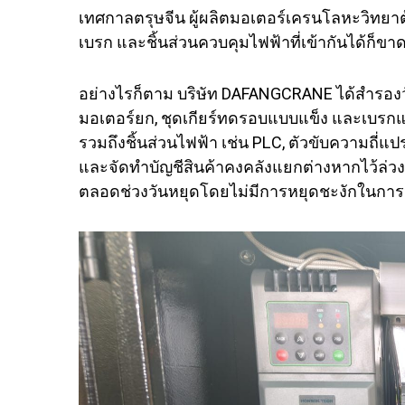
เทศกาลตรุษจีน ผู้ผลิตมอเตอร์เครนโลหะวิทยา
เบรก และชิ้นส่วนควบคุมไฟฟ้าที่เข้ากันได้ก็ข
อย่างไรก็ตาม บริษัท DAFANGCRANE ได้สำรองวัสด
มอเตอร์ยก, ชุดเกียร์ทดรอบแบบแข็ง และเบรกแม
รวมถึงชิ้นส่วนไฟฟ้า เช่น PLC, ตัวขับความถี่แป
และจัดทำบัญชีสินค้าคงคลังแยกต่างหากไว้ล่วงห
ตลอดช่วงวันหยุดโดยไม่มีการหยุดชะงักในการจ