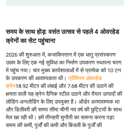
समय के साथ होड़: वसंत उत्सव से पहले 4 ओवरहेड
क्रेनों का सेट पहुंचाना
समय के साथ होड़: वसंत उत्सव से पहले 4 ओवरहेड
यह आदेश इतना अत्यावश्यक क्यों था?
क्रेनों का सेट पहुंचाना
स्प्रिंग फेस्टिवल के दौरान आपूर्ति श्रृंखला में उत्पन्न
2026 की शुरुआत में, कजाकिस्तान में एक धातु प्रसंस्करण
तनाव को दूर करते हुए तत्काल ओवरहेड क्रेन उत्पादन
उद्यम के लिए एक नई सुविधा का निर्माण उपकरण स्थापना चरण
करना
में पहुंच गया। चार मुख्य कार्यशालाओं में से प्रत्येक को 10 टन
के उपकरण की आवश्यकता थी।
प्रीमियम ओवरहेड
पहली बाधा: मुख्य घटकों की व्यापक कमी, क्योंकि
क्रेन
18.92 मीटर की लंबाई और 7.68 मीटर की उठाने की
अपस्ट्रीम आपूर्तिकर्ताओं ने सामूहिक रूप से परिचालन रोक
क्षमता वाली यह क्रेन दैनिक स्टील उठाने और तैयार उत्पादों की
दिया था।
लोडिंग-अनलोडिंग के लिए उपयुक्त है। ऑर्डर अत्यावश्यक था
दूसरी बाधा: त्रुटि की गुंजाइश के बिना सख्त डिलीवरी
और डिलीवरी की समय सीमा चीनी नव वर्ष की छुट्टियों के साथ
समयसीमा।
मेल खा रही थी। हमें तीनहरी चुनौती का सामना करना पड़ा:
समय की कमी, पुर्जों की कमी और बिजली के पुर्जों की