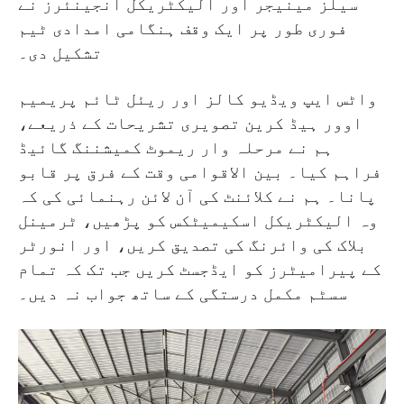
سیلز مینیجر اور الیکٹریکل انجینئرز نے
فوری طور پر ایک وقف ہنگامی امدادی ٹیم
تشکیل دی۔
واٹس ایپ ویڈیو کالز اور ریئل ٹائم پریمیم
اوور ہیڈ کرین تصویری تشریحات کے ذریعے،
ہم نے مرحلہ وار ریموٹ کمیشننگ گائیڈ
فراہم کیا۔ بین الاقوامی وقت کے فرق پر قابو
پانا۔ ہم نے کلائنٹ کی آن لائن رہنمائی کی کہ
وہ الیکٹریکل اسکیمیٹکس کو پڑھیں، ٹرمینل
بلاک کی وائرنگ کی تصدیق کریں، اور انورٹر
کے پیرامیٹرز کو ایڈجسٹ کریں جب تک کہ تمام
سسٹم مکمل درستگی کے ساتھ جواب نہ دیں۔