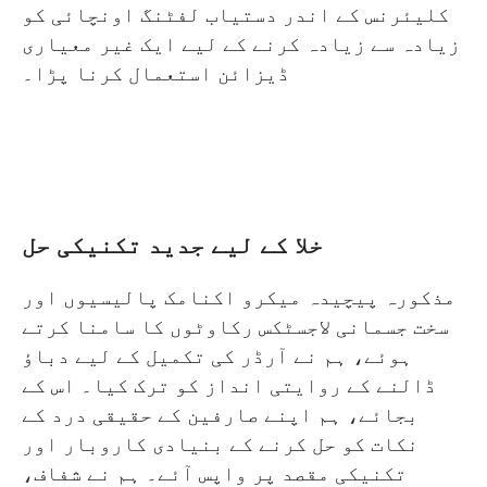
کلیئرنس کے اندر دستیاب لفٹنگ اونچائی کو
زیادہ سے زیادہ کرنے کے لیے ایک غیر معیاری
ڈیزائن استعمال کرنا پڑا۔
خلا کے لیے جدید تکنیکی حل
مذکورہ پیچیدہ میکرو اکنامک پالیسیوں اور
سخت جسمانی لاجسٹکس رکاوٹوں کا سامنا کرتے
ہوئے، ہم نے آرڈر کی تکمیل کے لیے دباؤ
ڈالنے کے روایتی انداز کو ترک کیا۔ اس کے
بجائے، ہم اپنے صارفین کے حقیقی درد کے
نکات کو حل کرنے کے بنیادی کاروبار اور
تکنیکی مقصد پر واپس آئے۔ ہم نے شفاف،