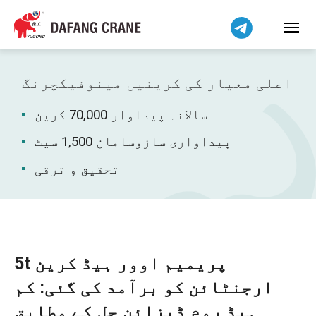
हिन्दी
Bahasa Indonesia
Bahasa Melayu
Tiếng Việt
اعلی معیار کی کرینیں مینوفیکچرنگ
简体中文
سالانہ پیداوار 70,000 کرین
বাংলা
فارسی
پیداواری سازوسامان 1,500 سیٹ
Pilipino
تحقیق و ترقی
Українська
Čeština
Беларуская мова
Kiswahili
5t پریمیم اوور ہیڈ کرین
Dansk
ارجنٹائن کو برآمد کی گئی: کم
Norsk
ہیڈ روم ڈیزائن حل کے مطابق