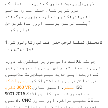
ڈیجیٹل ریموٹ تعاون کے ذریعے اعتماد کے
فرق کو پر کیا، جبکہ ہماری ساختی
انجینئرنگ ٹیم نے ایک موزوں، سیگمنٹڈ
آپٹیمائزیشن پریمیم اوور ہیڈ کرین حل
فراہم کیا۔
1. ڈیجیٹل ٹیکنالوجی جغرافیائی رکاوٹوں کو
توڑ دیتی ہے۔
چونکہ کلائنٹ ذاتی طور پر فیکٹری کا دورہ
نہیں کر سکتا تھا، اس لیے ہم نے ورچوئل ٹور
کے ذریعے اپنی جدید مینوفیکچرنگ صلاحیتوں
کی نمائش کی۔ ہم نے اشتراک کیا۔
سہولت کا
360 ڈگری VR منظر
، انہیں ہماری ISO
9001:2015 سے تصدیق شدہ خودکار ویلڈنگ
لائنوں، CNC مشینی مراکز، اور ہماری CE سے
تصدیق شدہ مصنوعات کے لیے کوالٹی کنٹرول