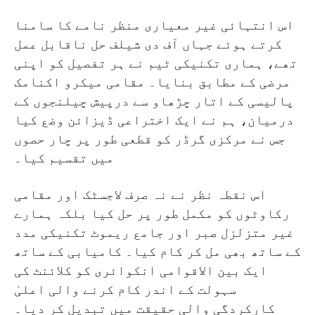
اس انتہائی غیر معیاری منظر نامے کا سامنا
کرتے ہوئے جہاں آف دی شیلف حل ناقابل عمل
تھے، ہماری تکنیکی ٹیم نے ہر تفصیل کو اپنی
مرضی کے مطابق بنایا۔ مقامی میکرو اکنامک
پالیسی کے اتار چڑھاو سے درپیش چیلنجوں کے
درمیان، ہم نے ایک اختراعی ڈیزائن وضع کیا
جس نے مرکزی گرڈر کو قطعی طور پر چار حصوں
میں تقسیم کیا۔
اس نقطہ نظر نے نہ صرف لاجسٹک اور مقامی
رکاوٹوں کو مکمل طور پر حل کیا بلکہ ہمارے
غیر متزلزل صبر اور جامع ریموٹ تکنیکی مدد
کے ساتھ بھی مل کر کام کیا۔ کامیابی کے ساتھ
ایک بین الاقوامی انکوائری کو کلائنٹ کی
سہولت کے اندر کام کرنے والی اعلیٰ
کارکردگی والی حقیقت میں تبدیل کر دیا۔