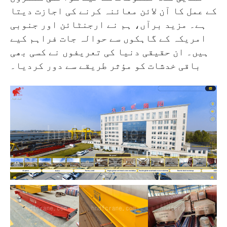
کے عمل کا آن لائن معائنہ کرنے کی اجازت دیتا
ہے۔ مزید برآں، ہم نے ارجنٹائن اور جنوبی
امریکہ کے گاہکوں سے حوالہ جات فراہم کیے
ہیں۔ ان حقیقی دنیا کی تعریفوں نے کسی بھی
باقی خدشات کو مؤثر طریقے سے دور کردیا۔