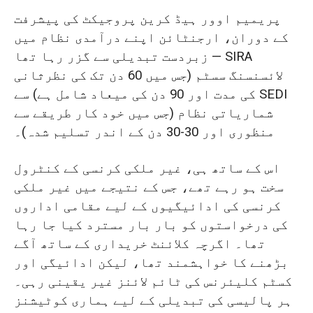
پریمیم اوور ہیڈ کرین پروجیکٹ کی پیشرفت
کے دوران، ارجنٹائن اپنے درآمدی نظام میں
زبردست تبدیلی سے گزر رہا تھا — SIRA
لائسنسنگ سسٹم (جس میں 60 دن تک کی نظرثانی
کی مدت اور 90 دن کی میعاد شامل ہے) سے SEDI
شماریاتی نظام (جس میں خود کار طریقے سے
منظوری اور 30-30 دن کے اندر تسلیم شدہ)۔
اس کے ساتھ ہی، غیر ملکی کرنسی کے کنٹرول
سخت ہو رہے تھے، جس کے نتیجے میں غیر ملکی
کرنسی کی ادائیگیوں کے لیے مقامی اداروں
کی درخواستوں کو بار بار مسترد کیا جا رہا
تھا۔ اگرچہ کلائنٹ خریداری کے ساتھ آگے
بڑھنے کا خواہشمند تھا، لیکن ادائیگی اور
کسٹم کلیئرنس کی ٹائم لائنز غیر یقینی رہی۔
ہر پالیسی کی تبدیلی کے لیے ہماری کوٹیشنز