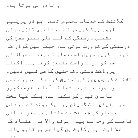
و نادر ہی ہوتا ہے۔
کلائنٹ کے خدشات مخصوص تھے: ایچ ڈی پریمیم
اوور ہیڈ کرینز کے لیے آخری گاڑیوں کی
مشینی درستگی کے لیے ملی میٹر سطح کی
درستگی کی ضرورت ہوتی ہے، جبکہ مین گرڈر کا
کیمبر کریو طویل استعمال کے بعد انحراف کی
حد کو براہ راست متعین کرتا ہے۔ اکیلے
پروڈکٹ دستی وضاحتیں کافی نہیں تھیں۔
کلائنٹ کو جس چیز کی تصدیق کرنے کی ضرورت تھی
وہ صرف یہ نہیں تھا کہ آیا مینوفیکچرر
سامان تیار کر سکتا ہے، بلکہ کیا سخت
مینوفیکچرنگ ڈسپلن ہر ایک یونٹ کے لیے اس
معیار کی ضمانت دے سکتا ہے۔ جغرافیائی
فاصلے کی وجہ سے پیدا ہونے والا یہ اعتماد کا
خلا ایک اہم رکاوٹ بن گیا جس پر قابو پانا
پڑا۔