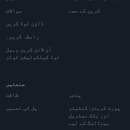
کرین کے حصے
سوالات
ڈاؤن لوڈ کریں
رابطہ کریں۔
آن لائن کرین وہیل
لوڈ کیلکولیشن ٹولز
صنعتیں
پتھر
طاقت
پورٹ کرینز: کنٹینر
پل کی تعمیر
اور بلک میٹریل
ہینڈلنگ کے لیے