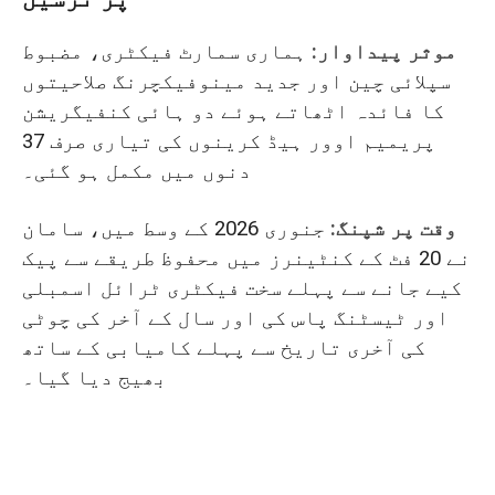
موثر پیداوار:
ہماری سمارٹ فیکٹری، مضبوط
سپلائی چین اور جدید مینوفیکچرنگ صلاحیتوں
کا فائدہ اٹھاتے ہوئے دو ہائی کنفیگریشن
پریمیم اوور ہیڈ کرینوں کی تیاری صرف 37
دنوں میں مکمل ہو گئی۔
وقت پر شپنگ:
جنوری 2026 کے وسط میں، سامان
نے 20 فٹ کے کنٹینرز میں محفوظ طریقے سے پیک
کیے جانے سے پہلے سخت فیکٹری ٹرائل اسمبلی
اور ٹیسٹنگ پاس کی اور سال کے آخر کی چوٹی
کی آخری تاریخ سے پہلے کامیابی کے ساتھ
بھیج دیا گیا۔