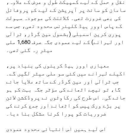
نقل و حمل کے لیے کمپیکٹ طول و عرض کے علاوہ،
سامان کو سائٹ پر آپریشن کے لیے کم پروفائل
کی بھی ضرورت تھی۔ کلائنٹ کی موجودہ سہولت
کے پاس اوور ہیڈ کلیئرنس محدود تھی، جس سے
پوری کرین اسمبلی (بشمول مین گرڈر، ٹرالی
اور لہرانے) کے لیے عمودی جگہ صرف 1,680 ملی
میٹر رہ گئی تھی۔
معیاری اوور ہیڈ کرینوں کی بنیاد پر،
اکیلے لہرانے میں کئی سو ملی میٹر لگیں گے۔
جب ٹرالی اور مین گرڈر کے ساتھ ملایا جائے
گا، تو نیچے اٹھانے کی مؤثر جگہ بہت کم ہو
جائے گی۔ اس طرح کی رکاوٹوں نے پروڈکشن لائن
پر بڑے ورک پیس کو اٹھانے اور جمع کرنے کی
ضروریات کو پورا کرنا مشکل بنا دیا۔
اس لیے ہمیں اس انتہائی محدود عمودی