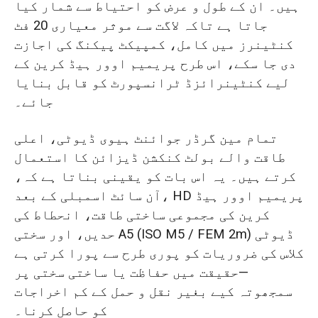
ہیں۔ ان کے طول و عرض کو احتیاط سے شمار کیا
جاتا ہے تاکہ لاگت سے موثر معیاری 20 فٹ
کنٹینرز میں کامل، کمپیکٹ پیکنگ کی اجازت
دی جا سکے، اس طرح پریمیم اوور ہیڈ کرین کے
لیے کنٹینرائزڈ ٹرانسپورٹ کو قابل بنایا
جائے۔
تمام مین گرڈر جوائنٹ ہیوی ڈیوٹی، اعلی
طاقت والے بولٹ کنکشن ڈیزائن کا استعمال
کرتے ہیں۔ یہ اس بات کو یقینی بناتا ہے کہ،
آن سائٹ اسمبلی کے بعد، HD پریمیم اوور ہیڈ
کرین کی مجموعی ساختی طاقت، انحطاط کی
حدیں، اور سختی A5 (ISO M5 / FEM 2m) ڈیوٹی
کلاس کی ضروریات کو پوری طرح سے پورا کرتی ہے
—حقیقت میں حفاظت یا ساختی سختی پر
سمجھوتہ کیے بغیر نقل و حمل کے کم اخراجات
کو حاصل کرنا۔