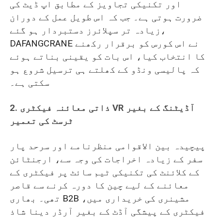
اور تکنیکی تجاویز کے مطابق اپ ڈیٹ کی
ضرورت ہوتی ہے۔ جب کہ اس طویل عمل کے دوران
زیادہ تر سپلائرز دستبردار ہو گئے،
DAFANGCRANE نے اس کورس کو برقرار رکھنے
کا انتخاب کیا، اس بات کو یقینی بناتے ہوئے
کہ پالیسی ونڈو کے کھلتے ہی ترسیل شروع ہو
سکتی ہے۔
2. ذاتی معائنہ فیکٹری VR آڈیٹنگ کے بغیر
ٹرسٹ کی تعمیر
پیچیدہ بین الاقوامی منظرنامے اور سرحد پار
سفر کے زیادہ اخراجات کی وجہ سے، ارجنٹائن
کے کلائنٹ کی تکنیکی ٹیم سائٹ پر فیکٹری کے
معائنے کے لیے چین کا دورہ کرنے سے قاصر
تھی۔ بھاری B2B مشینری کی خریداری میں،
فیکٹری کے پیشگی آڈٹ کے بغیر آرڈر دینا شاذ