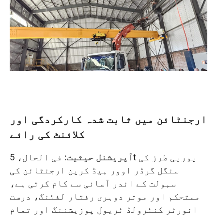
ارجنٹائن میں ثابت شدہ کارکردگی اور
کلائنٹ کی رائے
آپریشنل حیثیت:
فی الحال، 5t یورپی طرز کی
سنگل گرڈر اوور ہیڈ کرین ارجنٹائن کی
سہولت کے اندر آسانی سے کام کرتی ہے،
مستحکم اور موثر دوہری رفتار لفٹنگ، درست
انورٹر کنٹرولڈ ٹریول پوزیشننگ اور تمام