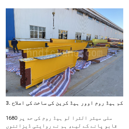
3. کم ہیڈ روم اوور ہیڈ کرین کی ساخت کی اصلاح
1680 ملی میٹر الٹرا لو ہیڈ روم کی حد پر
قابو پانے کے لیے، ہم نے روایتی ڈیزائنوں