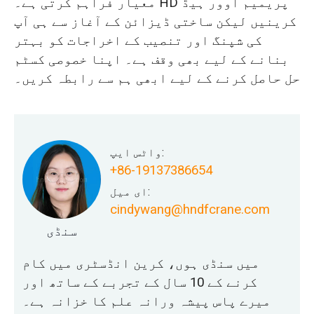
معیار فراہم کرتی ہے۔ HD پریمیم اوور ہیڈ
کرینیں لیکن ساختی ڈیزائن کے آغاز سے ہی آپ
کی شپنگ اور تنصیب کے اخراجات کو بہتر
بنانے کے لیے بھی وقف ہے۔ اپنا خصوصی کسٹم
حل حاصل کرنے کے لیے ابھی ہم سے رابطہ کریں۔
واٹس ایپ:
+86-19137386654
ای میل:
cindywang@hndfcrane.com
سنڈی
میں سنڈی ہوں، کرین انڈسٹری میں کام
کرنے کے 10 سال کے تجربے کے ساتھ اور
میرے پاس پیشہ ورانہ علم کا خزانہ ہے۔