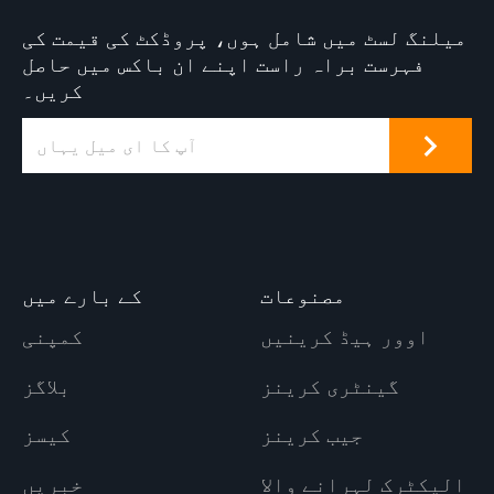
میلنگ لسٹ میں شامل ہوں، پروڈکٹ کی قیمت کی
فہرست براہ راست اپنے ان باکس میں حاصل
کریں۔
مصنوعات
کے بارے میں
اوور ہیڈ کرینیں
کمپنی
گینٹری کرینز
بلاگز
جیب کرینز
کیسز
الیکٹرک لہرانے والا
خبریں