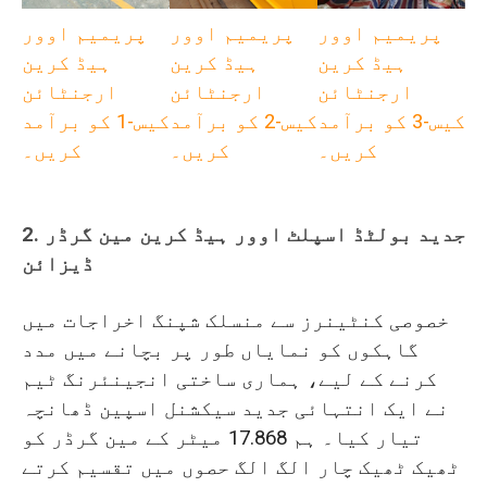
پریمیم اوور
پریمیم اوور
پریمیم اوور
ہیڈ کرین
ہیڈ کرین
ہیڈ کرین
ارجنٹائن
ارجنٹائن
ارجنٹائن
کیس-3 کو برآمد
کیس-2 کو برآمد
کیس-1 کو برآمد
کریں۔
کریں۔
کریں۔
2. جدید بولٹڈ اسپلٹ اوور ہیڈ کرین مین گرڈر
ڈیزائن
خصوصی کنٹینرز سے منسلک شپنگ اخراجات میں
گاہکوں کو نمایاں طور پر بچانے میں مدد
کرنے کے لیے، ہماری ساختی انجینئرنگ ٹیم
نے ایک انتہائی جدید سیکشنل اسپین ڈھانچہ
تیار کیا۔ ہم 17.868 میٹر کے مین گرڈر کو
ٹھیک ٹھیک چار الگ الگ حصوں میں تقسیم کرتے