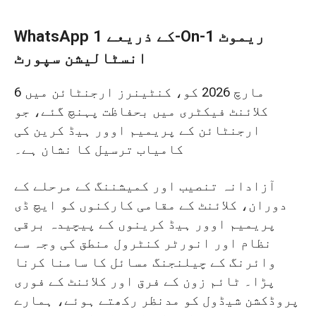
WhatsApp کے ذریعے 1-On-1 ریموٹ
انسٹالیشن سپورٹ
6 مارچ 2026 کو، کنٹینرز ارجنٹائن میں
کلائنٹ فیکٹری میں بحفاظت پہنچ گئے، جو
ارجنٹائن کے پریمیم اوور ہیڈ کرین کی
کامیاب ترسیل کا نشان ہے۔
آزادانہ تنصیب اور کمیشننگ کے مرحلے کے
دوران، کلائنٹ کے مقامی کارکنوں کو ایچ ڈی
پریمیم اوور ہیڈ کرینوں کے پیچیدہ برقی
نظام اور انورٹر کنٹرول منطق کی وجہ سے
وائرنگ کے چیلنجنگ مسائل کا سامنا کرنا
پڑا۔ ٹائم زون کے فرق اور کلائنٹ کے فوری
پروڈکشن شیڈول کو مدنظر رکھتے ہوئے، ہمارے