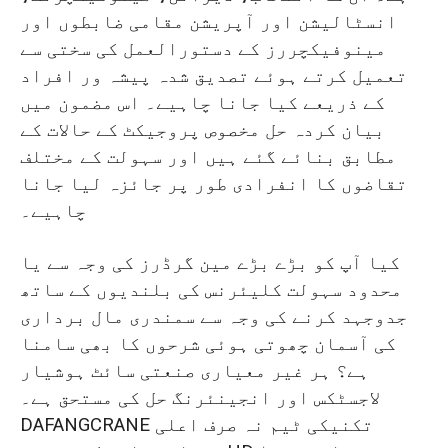
انسٹالیشن اور آپریشن مقامی ضابطوں اور
مینوفیکچررز کے دستورالعمل کی سختی سے
تعمیل کرتے ہوئے تصدیق شدہ پیشہ ور افراد
کے ذریعے کیا جانا چاہیے۔ اس مضمون میں
بیان کردہ حل مخصوص پروجیکٹ کے حالات کے
مطابق بنائے گئے ہیں اور سہولت کے مختلف
تقاضوں کا انفرادی طور پر جائزہ لیا جانا
چاہیے۔
کیا آپ کو بڑے بڑے مین گرڈرز کی وجہ سے یا
محدود سہولت کلیئرنس کی بلندیوں کے ساتھ
جدوجہد کرنے کی وجہ سے سمندری مال برداری
کی آسمان چھوتی ہوئی شرحوں کا بھی سامنا
ہے؟ ہر غیر معیاری صنعتی سائٹ ہوشیار
لاجسٹکس اور انجینئرنگ حل کی مستحق ہے۔
DAFANGCRANE تکنیکی ٹیم نہ صرف اعلی