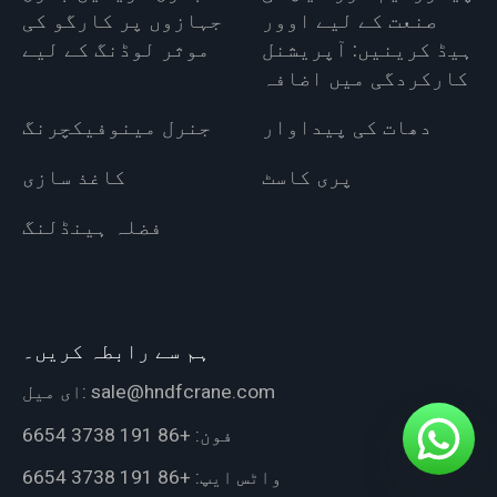
صنعت کے لیے اوور
جہازوں پر کارگو کی
ہیڈ کرینیں: آپریشنل
موثر لوڈنگ کے لیے
کارکردگی میں اضافہ
دھات کی پیداوار
جنرل مینوفیکچرنگ
پری کاسٹ
کاغذ سازی
فضلہ ہینڈلنگ
ہم سے رابطہ کریں۔
sale@hndfcrane.com
ای میل:
فون:
+86 191 3738 6654
واٹس ایپ:
+86 191 3738 6654