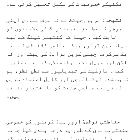
تکنیکی خصوصیات کی مکمل تعمیل کرتی ہے۔
نتیجہ:
اس پروجیکٹ نے نہ صرف ہماری اپنی
مرضی کے مطابق انجینئرنگ کی صلاحیتوں کو
ثابت کیا، جیسا کہ کنٹینر شپنگ کے لیے
اسپلٹ مین گرڈر، بلکہ عالمی کلائنٹس کے لیے
ایک سرکردہ چینی کرین برانڈ کی پیشہ ورانہ
لگن اور طویل مدتی وابستگی کا بھی مظاہرہ
کیا۔ مارکیٹ کی تبدیلیوں سے قطع نظر، ہم
ثابت شدہ ٹیکنالوجی اور قابل اعتماد سروس
کے ذریعے عالمی صنعت کو بااختیار بناتے
ہیں۔
حفاظتی نوٹس:
اوور ہیڈ کرینوں کو خصوصی
صنعتی سامان کے طور پر درجہ بندی کیا جاتا
ہے۔ ان کا انتخاب، ڈیزائن، مینوفیکچرنگ،