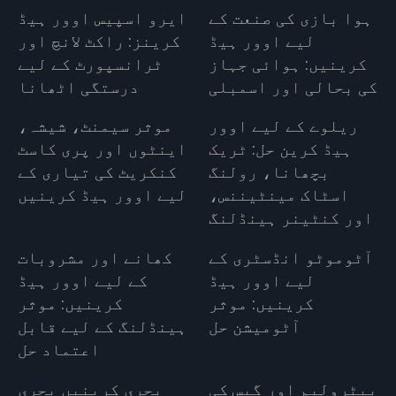
ہوا بازی کی صنعت کے
ایرو اسپیس اوور ہیڈ
لیے اوور ہیڈ
کرینز: راکٹ لانچ اور
کرینیں: ہوائی جہاز
ٹرانسپورٹ کے لیے
کی بحالی اور اسمبلی
درستگی اٹھانا
ریلوے کے لیے اوور
موثر سیمنٹ، شیشہ،
ہیڈ کرین حل: ٹریک
اینٹوں اور پری کاسٹ
بچھانا، رولنگ
کنکریٹ کی تیاری کے
اسٹاک مینٹیننس،
لیے اوور ہیڈ کرینیں
اور کنٹینر ہینڈلنگ
آٹوموٹو انڈسٹری کے
کھانے اور مشروبات
لیے اوور ہیڈ
کے لیے اوور ہیڈ
کرینیں: موثر
کرینیں: موثر
آٹومیشن حل
ہینڈلنگ کے لیے قابل
اعتماد حل
پیٹرولیم اور گیس کی
بحری کرینیں بحری