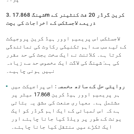
3. شپنگ 17.868m کرین گرڈر 20 فٹ کنٹینر کے
ذریعے لاجسٹکس کے اخراجات کی بچت
لاجسٹکس اس پریمیم اوور ہیڈ کرین پروجیکٹ
کے لیے سب سے اہم تکنیکی رکاوٹ کی نمائندگی
کرتا ہے۔ کلائنٹ نے ایک سخت بجٹ کی حد مقرر
کی ہے: شپنگ کی لاگت ایک مخصوص حد سے زیادہ
نہیں ہونی چاہیے۔
روایتی حل کے ساتھ مخمصہ:
اس پراجیکٹ میں
ہر پریمیم اوور ہیڈ کرین 17.868 میٹر پر
مشتمل ہے۔ معیاری صنعت کی مشق یہ بتاتی
ہے کہ اس لمبائی کے ایک اہم گرڈر کو ایک
یونٹ کے طور پر ویلڈ کیا جانا چاہئے اور
ایک ٹکڑے میں منتقل کیا جانا چاہئے۔