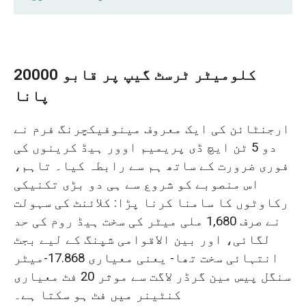
20000 کلومیٹر ٹرسٹ گیپ پر قابو پانا
اپنی مرضی کے کرین پروجیکٹس میں 4 اہم
20000 کلومیٹر ٹرسٹ گیپ پر قابو
رکاوٹوں کو نیویگیٹ کرنا
پانا
خلا کے لیے جدید تکنیکی حل
ارجنٹائن کی ایک معروف مینوفیکچرنگ فرم نے
دو 5 ٹن ایچ ڈی پریمیم اوور ہیڈ کرینوں کی
موثر پیداوار اور قابل اعتماد وقت پر
فوری ضرورت کے ساتھ ہم سے رابطہ کیا۔ تاہم،
ترسیل
اس منصوبے کو شروع سے ہی دو بڑی تکنیکی
رکاوٹوں کا سامنا کرنا پڑا: کلائنٹ کی سہولت
WhatsApp کے ذریعے 1-on-1 ریموٹ
نے صرف 1,680 ملی میٹر کی سخت ہیڈ روم کی حد
انسٹالیشن سپورٹ
لگائی، اور بین الاقوامی شپنگ کے لیے بجٹ
ارجنٹائن میں ثابت شدہ کارکردگی اور
انتہائی سخت تھا- یعنی معیاری 17.868-میٹر
کلائنٹ کی رائے
سنگل پیس مین گرڈر لاگت سے موثر 20 فٹ معیاری
کنٹینر میں فٹ ہو سکتا ہے۔