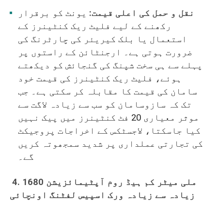
نقل و حمل کی اعلی قیمت:
یونٹ کو برقرار
رکھنے کے لیے فلیٹ ریک کنٹینرز کے
استعمال یا بلک کیریئر کی چارٹرنگ کی
ضرورت ہوتی ہے۔ ارجنٹائن کے راستوں پر
پہلے سے ہی سخت شپنگ کی گنجائش کو دیکھتے
ہوئے، فلیٹ ریک کنٹینرز کی قیمت خود
سامان کی قیمت کا مقابلہ کر سکتی ہے۔ جب
تک کہ سازوسامان کو سب سے زیادہ لاگت سے
موثر معیاری 20 فٹ کنٹینرز میں پیک نہیں
کیا جاسکتا، لاجسٹکس کے اخراجات پروجیکٹ
کی تجارتی عملداری پر شدید سمجھوتہ کریں
گے۔
4. 1680 ملی میٹر کم ہیڈ روم آپٹیمائزیشن
زیادہ سے زیادہ ورک اسپیس لفٹنگ اونچائی