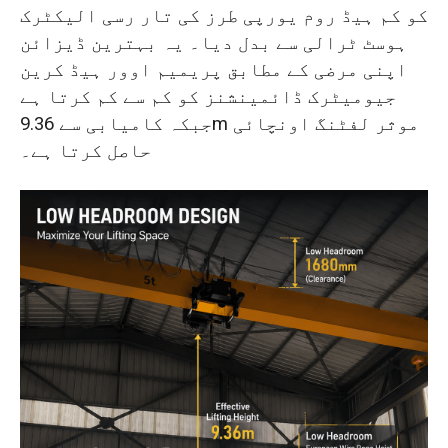
کو کم ہیڈ روم یورپی طرز کی تار رسی الیکٹرک
ہوسٹ ٹرالی سے بدل دیا۔ یہ بہترین ڈیزائن
اپنی مرضی کے مطابق پریمیم اوور ہیڈ کرین
جیومیٹرک ڈائمینشنز کو کم سے کم کرتا ہے
جبکہ کامیابی سے 9.36m موثر لفٹنگ اونچائی
حاصل کرتا ہے۔