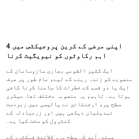
اپنی مرضی کے کرین پروجیکٹس میں 4
اہم رکاوٹوں کو نیویگیٹ کرنا
ایک کثیر القومی بھاری سازوسامان کے
منصوبے کو زندہ رہنے کے لیے، عام طور پر صرف
ایک یا دو قسم کے خطرات کا سامنا کرنا کافی
ہوتا ہے۔ تاہم، یہ منصوبہ مختلف تھا. میکرو
سطح پر، ارجنٹائن نے پالیسی میں زبردست
تبدیلیاں دیکھی ہیں اور زرمبادلہ کے
کنٹرول کو سخت کیا ہے۔
عملدرآمد کی سطح پر، کلائنٹ فیکٹری کے