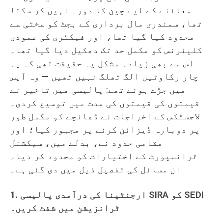
معائنے کے لیے چین کا دورہ نہیں کر سکتا
تھا، سمندری مال برداری کے بجٹ کو سختی سے
محدود کیا گیا تھا، اور فیکٹری کی عمودی
کلیئرنس کو مکمل حد تک دھکیل دیا گیا تھا۔
اس سے بھی زیادہ مشکل یہ حقیقت تھی کہ یہ
چار رکاوٹیں الگ تھلگ نہیں تھیں — وہ آپس
میں جڑے ہوئے تھے: پالیسی میں تاخیر نے
قیمتوں کی قیمتوں کی مدت میں توسیع کردی۔
لاجسٹکس کے اخراجات نے ڈھانچے کو مکمل طور
پر دوبارہ ڈیزائن کرنے پر مجبور کیا؛ اور
مقامی حدود نے، بدلے میں، سیکشنل
ٹرانسپورٹ کے اختیارات کو محدود کر دیا۔
ان مسائل کی تفصیل ذیل میں دی گئی ہے۔
1. ارجنٹینا کی درآمدی پالیسی SIRA کو SEDI
ٹرانزیشن میں شفٹ کریں۔