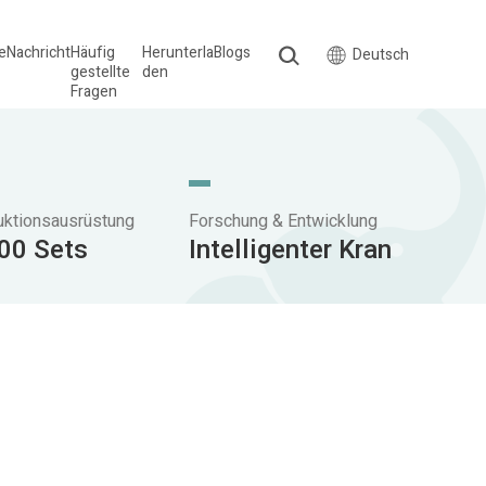
le
Nachricht
Häufig
Herunterla
Blogs
Deutsch
gestellte
den
Fragen
uktionsausrüstung
Forschung & Entwicklung
00 Sets
Intelligenter Kran