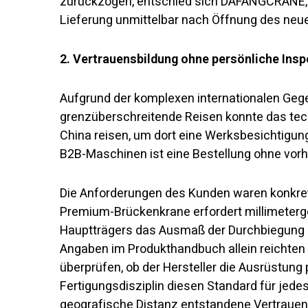
zurückzogen, entschied sich DAFANGCRANE, a
Lieferung unmittelbar nach Öffnung des neue
2. Vertrauensbildung ohne persönliche Insp
Aufgrund der komplexen internationalen Geg
grenzüberschreitende Reisen konnte das te
China reisen, um dort eine Werksbesichtigu
B2B-Maschinen ist eine Bestellung ohne vor
Die Anforderungen des Kunden waren konkret
Premium-Brückenkrane erfordert millimeterg
Hauptträgers das Ausmaß der Durchbiegung 
Angaben im Produkthandbuch allein reichten 
überprüfen, ob der Hersteller die Ausrüstung
Fertigungsdisziplin diesen Standard für jede
geografische Distanz entstandene Vertrauens