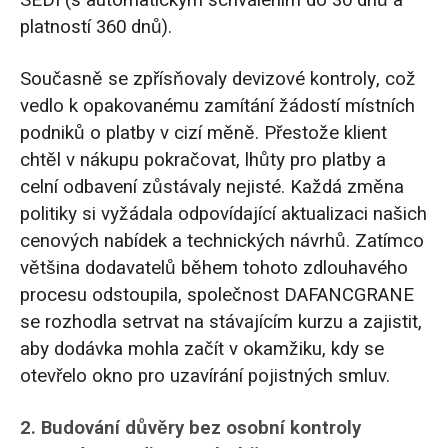
SEDI (s automatickým schválením do 30 dnů a
platností 360 dnů).
Současně se zpřísňovaly devizové kontroly, což
vedlo k opakovanému zamítání žádostí místních
podniků o platby v cizí měně. Přestože klient
chtěl v nákupu pokračovat, lhůty pro platby a
celní odbavení zůstávaly nejisté. Každá změna
politiky si vyžádala odpovídající aktualizaci našich
cenových nabídek a technických návrhů. Zatímco
většina dodavatelů během tohoto zdlouhavého
procesu odstoupila, společnost DAFANCGRANE
se rozhodla setrvat na stávajícím kurzu a zajistit,
aby dodávka mohla začít v okamžiku, kdy se
otevřelo okno pro uzavírání pojistných smluv.
2. Budování důvěry bez osobní kontroly