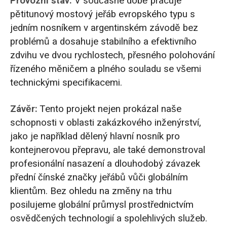
Provozní stav:
V současné době pracuje
pětitunový mostový jeřáb evropského typu s
jedním nosníkem v argentinském závodě bez
problémů a dosahuje stabilního a efektivního
zdvihu ve dvou rychlostech, přesného polohování
řízeného měničem a plného souladu se všemi
technickými specifikacemi.
Závěr:
Tento projekt nejen prokázal naše
schopnosti v oblasti zakázkového inženýrství,
jako je například dělený hlavní nosník pro
kontejnerovou přepravu, ale také demonstroval
profesionální nasazení a dlouhodobý závazek
přední čínské značky jeřábů vůči globálním
klientům. Bez ohledu na změny na trhu
posilujeme globální průmysl prostřednictvím
osvědčených technologií a spolehlivých služeb.