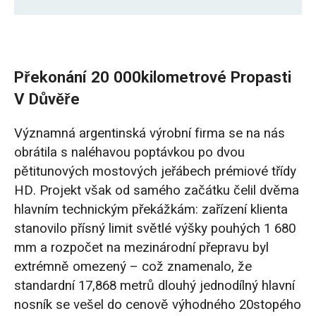
Překonání 20 000kilometrové propasti v
důvěře
Překonání 20 000kilometrové Propasti
Navigace ve 4 kritických omezeních v
V Důvěře
projektech jeřábů na míru
Významná argentinská výrobní firma se na nás
Inovativní technická řešení pro vesmír
obrátila s naléhavou poptávkou po dvou
pětitunových mostových jeřábech prémiové třídy
Efektivní výroba a spolehlivé včasné dodání
HD. Projekt však od samého začátku čelil dvěma
hlavním technickým překážkám: zařízení klienta
Individuální podpora vzdálené instalace
stanovilo přísný limit světlé výšky pouhých 1 680
přes WhatsApp
mm a rozpočet na mezinárodní přepravu byl
Osvědčený výkon a zpětná vazba od
extrémně omezený – což znamenalo, že
klientů v Argentině
standardní 17,868 metrů dlouhý jednodílný hlavní
nosník se vešel do cenově výhodného 20stopého