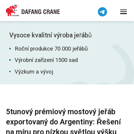
हिन्दी
Bahasa Indonesia
Bahasa Melayu
Tiếng Việt
Vysoce kvalitní výroba jeřábů
简体中文
Roční produkce 70 000 jeřábů
বাংলা
فارسی
Výrobní zařízení 1500 sad
Pilipino
Výzkum a vývoj
اردو
Українська
Беларуская мова
Kiswahili
5tunový prémiový mostový jeřáb
Dansk
exportovaný do Argentiny: Řešení
Norsk
na míru pro nízkou světlou výšku