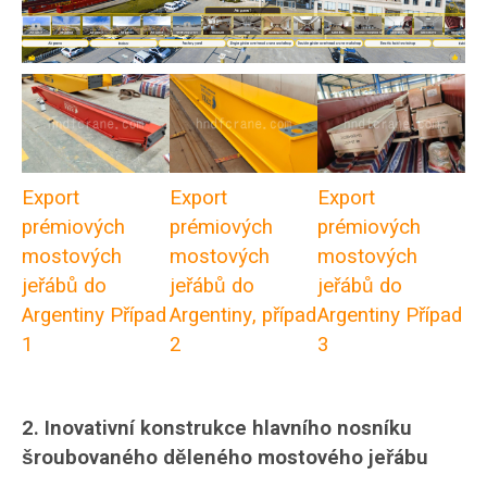
Export
Export
Export
prémiových
prémiových
prémiových
mostových
mostových
mostových
jeřábů do
jeřábů do
jeřábů do
Argentiny Případ
Argentiny, případ
Argentiny Případ
1
2
3
2. Inovativní konstrukce hlavního nosníku
šroubovaného děleného mostového jeřábu