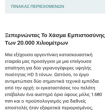
ΠΊΝΑΚΑΣ ΠΕΡΙΕΧΟΜΈΝΩΝ
Ξεπερνώντας το χάσμα εμπιστοσύνης
των 20.000 χιλιομέτρων
Ξεπερνώντας Το Χάσμα Εμπιστοσύνης
Πλοήγηση σε 4 κρίσιμους περιορισμούς
Των 20.000 Χιλιομέτρων
σε έργα προσαρμοσμένων γερανών
Μια εξέχουσα αργεντίνικη κατασκευαστική
Καινοτόμες Τεχνικές Λύσεις για το
εταιρεία μας προσέγγισε με μια επείγουσα
Διάστημα
απαίτηση για δύο γερανογέφυρες υψηλής
ποιότητας HD 5 τόνων. Ωστόσο, το έργο
Αποδοτική Παραγωγή και Αξιόπιστη
αντιμετώπισε δύο σημαντικά τεχνικά εμπόδια
Παράδοση στην ώρα της
από την αρχή: οι εγκαταστάσεις του πελάτη
επέβαλαν ένα αυστηρό όριο ύψους μόλις 1.680
Υποστήριξη απομακρυσμένης
mm και ο προϋπολογισμός για διεθνείς
εγκατάστασης 1 προς 1 μέσω WhatsApp
αποστολές ήταν εξαιρετικά περιορισμένος,