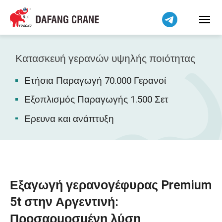
Bahasa Indonesia
Bahasa Melayu
Tiếng Việt
简体中文
Κατασκευή γερανών υψηλής ποιότητας
বাংলা
Ετήσια Παραγωγή 70.000 Γερανοί
فارسی
Pilipino
Εξοπλισμός Παραγωγής 1.500 Σετ
اردو
Ερευνα και ανάπτυξη
Українська
Čeština
Беларуская мова
Kiswahili
Εξαγωγή γερανογέφυρας Premium
Dansk
5t στην Αργεντινή:
Norsk
Προσαρμοσμένη λύση