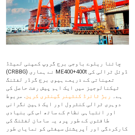
O‘zbekcha
چائنا ریلوے باوجی برج گروپ کمپنی لمیٹڈ
(CRBBG) نے ہماری ME400+400t ڈوئل ٹرالی کی
تعیناتی کے ذریعے ہیوی برج گرڈر لفٹنگ
ٹیکنالوجیز میں ایک اہم پیش رفت حاصل کی
ہے۔
ربڑ ٹائرڈ کنٹینر گینٹری کرین
. مربوط
دوہری ٹرالی کنٹرول اور ایک ذہین نگرانی
اور انتباہی نظام کے ساتھ اس کی بنیادی
طاقتوں کے طور پر، یہ سامان لفٹنگ کی
کارکردگی اور آپریشنل سیفٹی کو نمایاں طور