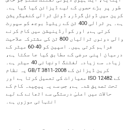
طور پر بڑے حصوں کے لیے ڈیزائن کیا گیا ہے۔
کرین میں ڈوئل گرڈر، ڈوئل ٹرالی کنفیگریشن
ہے۔ ہر ٹرالی 400 ٹن کے ریٹیڈ بوجھ کو سپورٹ
کرتی ہے، اور کوآرڈینیشن میں کام کرنے
والی دونوں ٹرالیاں 800 ٹن کی مشترکہ صلاحیت
فراہم کرتی ہیں۔ اسپین کو 40-60 میٹر کے
درمیان اپنی مرضی کے مطابق کیا جا سکتا ہے،
زیادہ سے زیادہ لفٹنگ اونچائی 40 میٹر ہے۔
یہ نظام GB/T 3811-2008 کرین ڈیزائن کے
معیارات کی تعمیل کرتا ہے اور ISO 12482 کے
تحت تصدیق شدہ ہے، جس سے یہ پیچیدہ کام کے
حالات میں اعلیٰ درستگی سے اٹھانے کے لیے
انتہائی موزوں ہے۔