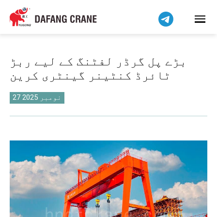
हिन्दी
Bahasa Indonesia
Bahasa Melayu
Tiếng Việt
بڑے پل گرڈر لفٹنگ کے لیے ربڑ
简体中文
ٹائرڈ کنٹینر گینٹری کرین
বাংলা
فارسی
27 نومبر 2025
Pilipino
Українська
Čeština
Беларуская мова
Kiswahili
Dansk
Norsk