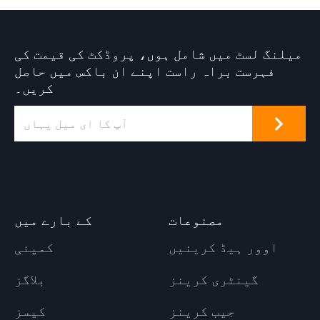
میلنگ لسٹ میں شامل ہوں، پروڈکٹ کی قیمت کی
فہرست براہ راست اپنے ان باکس میں حاصل
کریں۔
مصنوعات
کے بارے میں
اوور ہیڈ کرینیں
کمپنی
گینٹری کرینز
بلاگز
جیب کرینز
کیسز