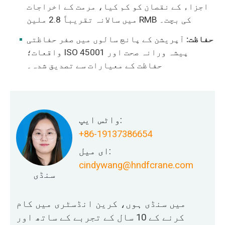
اجزاء کے نقصان کو کم کیا، مرمت کے اخراجات
میں سالانہ تقریباً 2.8 ملین RMB کی بچت۔
حفاظت:
آپریشن کے پانچ سالوں میں صفر حفاظتی
واقعات؛ ISO 45001 پیشہ ورانہ صحت اور
حفاظت کے معیارات سے تصدیق شدہ۔
واٹس ایپ:
+86-19137386654
ای میل:
cindywang@hndfcrane.com
سنڈی
میں سنڈی ہوں، کرین انڈسٹری میں کام
کرنے کے 10 سال کے تجربے کے ساتھ اور