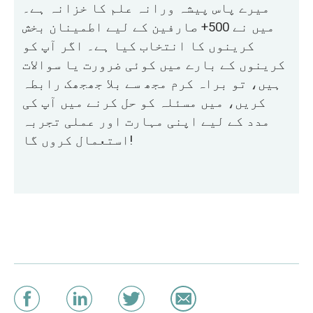
میرے پاس پیشہ ورانہ علم کا خزانہ ہے۔
میں نے 500+ صارفین کے لیے اطمینان بخش
کرینوں کا انتخاب کیا ہے۔ اگر آپ کو
کرینوں کے بارے میں کوئی ضرورت یا سوالات
ہیں، تو براہ کرم مجھ سے بلا جھجھک رابطہ
کریں، میں مسئلہ کو حل کرنے میں آپ کی
مدد کے لیے اپنی مہارت اور عملی تجربہ
استعمال کروں گا!