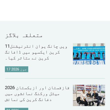
متعلقہ بلاگز
11ویں چانگ یوان انٹرنیشنل
کرین ایکسپو میں ڈافانگ
کرین نے متاثر کیا۔
17 جون 2026
2026 قازقستان اور ازبکستان
میٹل ورکنگ نمائشوں میں
دفانگ کرین کی نمائش