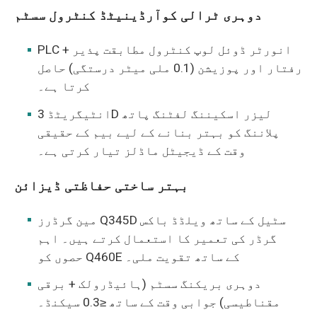
دوہری ٹرالی کوآرڈینیٹڈ کنٹرول سسٹم
PLC + انورٹر ڈوئل لوپ کنٹرول مطابقت پذیر
رفتار اور پوزیشن (0.1 ملی میٹر درستگی) حاصل
کرتا ہے۔
انٹیگریٹڈ 3D لیزر اسکیننگ لفٹنگ پاتھ
پلاننگ کو بہتر بنانے کے لیے بیم کے حقیقی
وقت کے ڈیجیٹل ماڈلز تیار کرتی ہے۔
بہتر ساختی حفاظتی ڈیزائن
مین گرڈرز Q345D سٹیل کے ساتھ ویلڈڈ باکس
گرڈر کی تعمیر کا استعمال کرتے ہیں۔ اہم
حصوں کو Q460E کے ساتھ تقویت ملی۔
دوہری بریکنگ سسٹم (ہائیڈرولک + برقی
مقناطیسی) جوابی وقت کے ساتھ ≤0.3 سیکنڈ۔