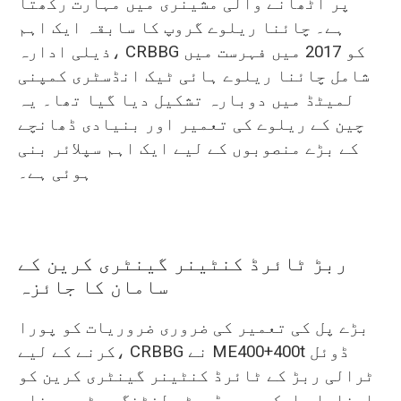
پر اٹھانے والی مشینری میں مہارت رکھتا
ہے۔ چائنا ریلوے گروپ کا سابقہ ایک اہم
ذیلی ادارہ، CRBBG کو 2017 میں فہرست میں
شامل چائنا ریلوے ہائی ٹیک انڈسٹری کمپنی
لمیٹڈ میں دوبارہ تشکیل دیا گیا تھا۔ یہ
چین کے ریلوے کی تعمیر اور بنیادی ڈھانچے
کے بڑے منصوبوں کے لیے ایک اہم سپلائر بنی
ہوئی ہے۔
ربڑ ٹائرڈ کنٹینر گینٹری کرین کے
سامان کا جائزہ
بڑے پل کی تعمیر کی ضروری ضروریات کو پورا
کرنے کے لیے، CRBBG نے ME400+400t ڈوئل
ٹرالی ربڑ کے ٹائرڈ کنٹینر گینٹری کرین کو
اپنایا، ایک ہیوی ڈیوٹی لفٹنگ سسٹم جو خاص