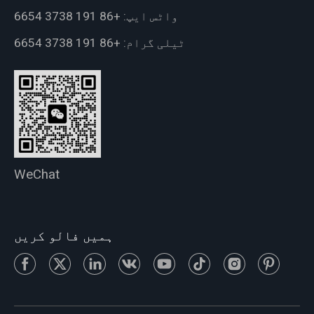
واٹس ایپ:
+86 191 3738 6654
ٹیلی گرام:
+86 191 3738 6654
WeChat
ہمیں فالو کریں