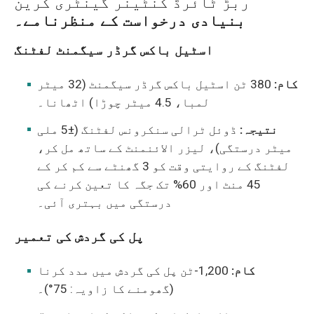
ربڑ ٹائرڈ کنٹینر گینٹری کرین
بنیادی درخواست کے منظرنامے۔
اسٹیل باکس گرڈر سیگمنٹ لفٹنگ
کام:
380 ٹن اسٹیل باکس گرڈر سیگمنٹ (32 میٹر
لمبا، 4.5 میٹر چوڑا) اٹھانا۔
نتیجہ:
ڈوئل ٹرالی سنکرونس لفٹنگ (±5 ملی
میٹر درستگی)، لیزر الائنمنٹ کے ساتھ مل کر،
لفٹنگ کے روایتی وقت کو 3 گھنٹے سے کم کر کے
45 منٹ اور 60% تک جگہ کا تعین کرنے کی
درستگی میں بہتری آئی۔
پل کی گردش کی تعمیر
کام:
1,200-ٹن پل کی گردش میں مدد کرنا
(گھومنے کا زاویہ: 75°)۔