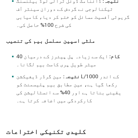
نتیجہ:
ڈائنامک ڈوئل ٹرالی لوڈ بیلنسنگ
ٹیکنالوجی نے گردش کے دوران سینٹر آف
گریوٹی آفسیٹ مسائل کو ختم کر دیا، کامیابی
کی شرح 100% حاصل کی۔
ملٹی اسپین مسلسل بیم کی تنصیب
کام:
ایک سے زیادہ پل پیئرز کے درمیان 40
میٹر طویل پری کاسٹ بیم لگانا۔
نتیجہ:
مین گرڈر ڈیفیکشن L/1000 کے اندر
رکھا گیا ہے، عین مطابق بیم پلیسمنٹ کو
یقینی بناتا ہے اور 40% سے انسٹالیشن کی
کارکردگی میں اضافہ کرتا ہے۔
کلیدی تکنیکی اختراعات