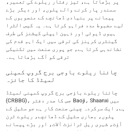
پر بڑھاتا ہے، تیز رفتار ریلوے کی تعمیر،
سمندر پار کرنے والے پلوں، اور دیگر بڑے
پیمانے پر بنیادی ڈھانچے کے منصوبوں کے
لیے مضبوط مدد فراہم کرتا ہے۔ یہ کیس الٹرا
ہیوی ڈیوٹی اور ذہین ایپلی کیشنز کی طرف
گینٹری کرینز کی ترقی میں ایک اہم قدم کی
نشاندہی کرتا ہے، جو پوری صنعت میں تکنیکی
ترقی کو آگے بڑھاتا ہے۔
چائنا ریلوے باوجی برج گروپ کمپنی
لمیٹڈ کا جائزہ
چائنا ریلوے باؤجی برج گروپ کمپنی لمیٹڈ
(CRBBG)، جس کا صدر دفتر Baoji، Shaanxi میں
ہے، ایک سرکردہ چینی صنعت کار ہے جو سٹیل کے
پلوں، بھاری سٹیل کے ڈھانچے، ریلوے ٹرن
آؤٹ، شہری ریل ٹرانزٹ آلات، اور بڑے پیمانے