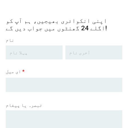
اپنی انکوائری بھیجیں، ہم آپ کو
اگلے 24 گھنٹوں میں جواب دیں گے!
نام
*
ای میل
تبصرہ یا پیغام