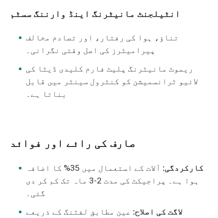
انٹیلجنٹ مانیٹرنگ اینڈ وارننگ سسٹم
تناؤ، ہوا کی رفتار، اور تصادم مخالف
پیرامیٹرز کی اصل وقتی نگرانی۔
ریموٹ مانیٹرنگ پلیٹ فارم کلیدی ڈیٹا کی
لائیو ٹرانسمیشن کو کنٹرول سینٹر میں قابل
بناتا ہے۔
صارف کی رائے اور فوائد
کارکردگی:
آلات کے استعمال میں 35% کا اضافہ
ہوا ہے۔ پراجیکٹ کی مدت 2-3 ماہ تک کم کر دی
گئی۔
لاگت کی اصلاح:
عین مطابق لفٹنگ کے ذریعے