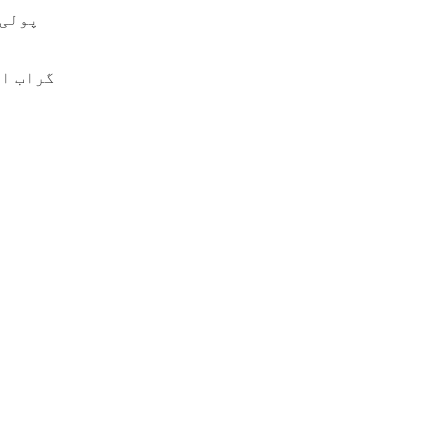
پولی 
گراب او