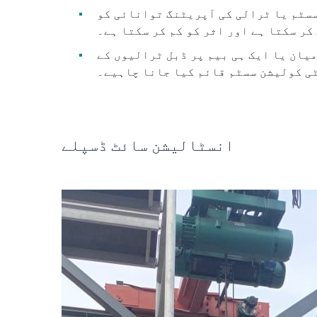
سسٹم یا ٹرالی کی آپریٹنگ توانائی کو
کر سکتا ہے اور اثر کو کم کر سکتا ہے۔
یان یا ایک ہی بیم پر ڈبل ٹرالیوں کے
ی کولیشن سسٹم قائم کیا جانا چاہیے۔
انسٹالیشن سائٹ ڈسپلے