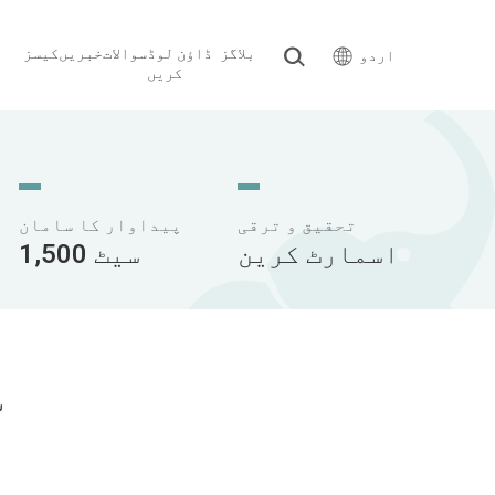
بلاگز
ڈاؤن لوڈ
سوالات
خبریں
کیسز
اردو
کریں
تحقیق و ترقی
پیداوار کا سامان
اسمارٹ کرین
1,500 سیٹ
س