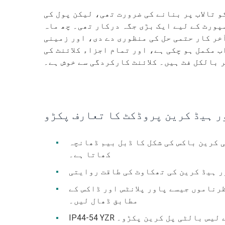
و تالاب پر بنانے کی ضرورت تھی، لیکن پول کی
پورٹ کے لیے ایک بڑی جگہ درکار تھی۔ چھ ماہ
آخر کار حتمی حل کی منظوری دے دی، اور زمینی
 مکمل ہو چکی ہے، اور تمام اجزاء کلائنٹ کی
 بالکل فٹ ہیں۔ کلائنٹ کارکردگی سے خوش ہے۔
ر ہیڈ کرین پروڈکٹ کا تعارف پکڑو
 شکل کا ڈبل بیم ڈھانچہ A6 ہیوی ڈیوٹی ورکنگ لیول (JC=40%) سے میل
کھاتا ہے۔
رناموں جیسے پاور پلانٹس اور ڈاکس کے
مطابق ڈھال لیں۔
موٹر سے لیس بالٹی پل کرین پکڑو۔