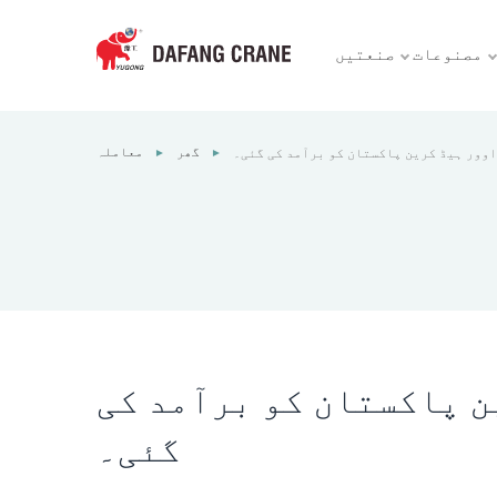
مصنوعات
صنعتیں
گھر
معاملہ
اوور ہیڈ کرین پاکستان کو برآمد کی گئی۔
►
►
ن پاکستان کو برآمد کی
گئی۔