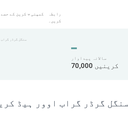
رابطہ
کمپنی
کرین کے حصے
کریں۔
سنگل گرڈر گراب 
سالانہ پیداوار
70,000 کرینیں
نگل گرڈر گراب اوور ہیڈ کری