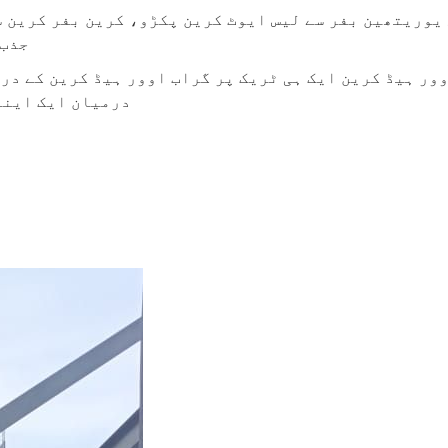
یوریتھین بفر سے لیس ایوٹ کرین پکڑو، کرین بفر کرین 
جذب 
ور ہیڈ کرین ایک ہی ٹریک پر گراب اوور ہیڈ کرین کے درم
درمیان ایک اینٹ