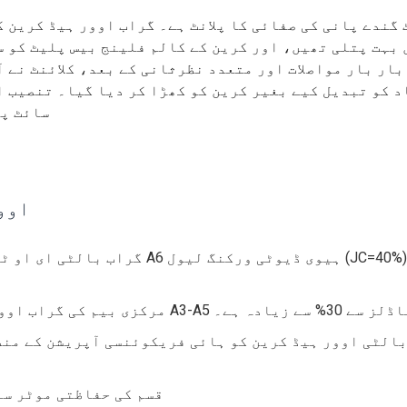
 گندے پانی کی صفائی کا پلانٹ ہے۔ گراب اوور ہیڈ کرین ک
بہت پتلی تھیں، اور کرین کے کالم فلینج بیس پلیٹ کو س
بار بار مواصلات اور متعدد نظرثانی کے بعد، کلائنٹ نے 
 کو تبدیل کیے بغیر کرین کو کھڑا کر دیا گیا۔ تنصیب اب
سائٹ پر
اوو
گراب بالٹی ای او ٹی کرین باکس کی
م کی گراب اوور ہیڈ کرین کی تھکاوٹ کی طاقت روایتی A3-A5 ماڈلز سے 30% سے زیادہ ہے۔
الٹی اوور ہیڈ کرین کو ہائی فریکوئنسی آپریشن کے منظ
IP44-54 YZR قسم کی حفاظتی 