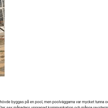
ehövde byggas på en pool, men poolväggarna var mycket tunna o
 Efter sex månaders upprepad kommunikation och många revideri