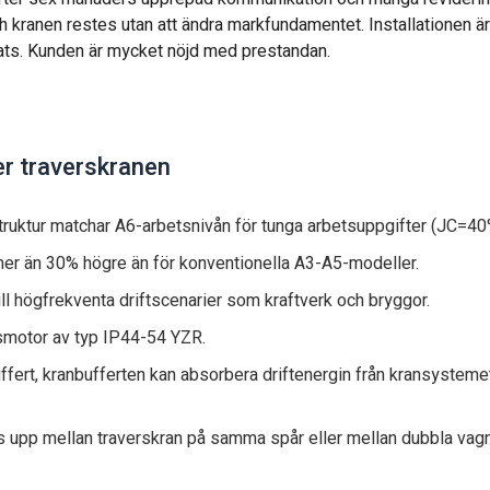
 kranen restes utan att ändra markfundamentet. Installationen är
ats. Kunden är mycket nöjd med prestandan.
ver traverskranen
ruktur matchar A6-arbetsnivån för tunga arbetsuppgifter (JC=40
mer än 30% högre än för konventionella A3-A5-modeller.
l högfrekventa driftscenarier som kraftverk och bryggor.
motor av typ IP44-54 YZR.
fert, kranbufferten kan absorbera driftenergin från kransystemet
as upp mellan traverskran på samma spår eller mellan dubbla vag