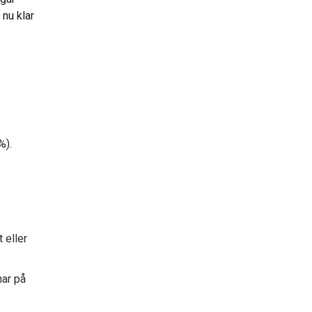
 nu klar
%).
 eller
nar på