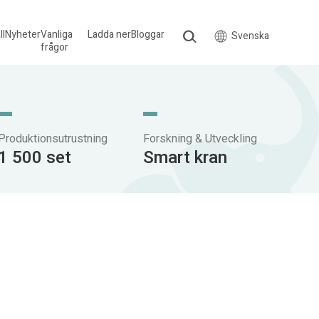
ll
Nyheter
Vanliga
Ladda ner
Bloggar
Svenska
frågor
Produktionsutrustning
Forskning & Utveckling
1 500 set
Smart kran