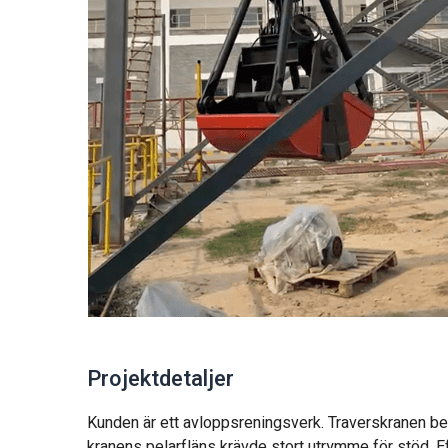
Projektdetaljer
Kunden är ett avloppsreningsverk. Traverskranen b
kranens pelarfläns krävde stort utrymme för stöd.