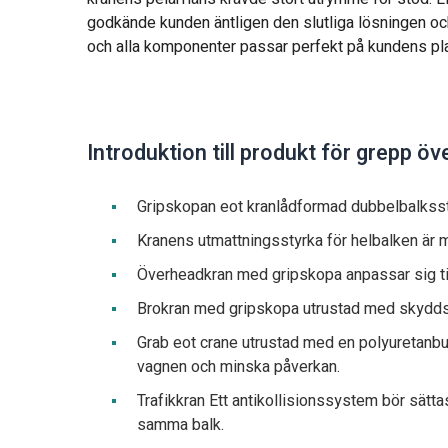
godkände kunden äntligen den slutliga lösningen och
och alla komponenter passar perfekt på kundens pl
Introduktion till produkt för grepp ö
Gripskopan eot kranlådformad dubbelbalksst
Kranens utmattningsstyrka för helbalken är 
Överheadkran med gripskopa anpassar sig til
Brokran med gripskopa utrustad med skydds
Grab eot crane utrustad med en polyuretanbuf
vagnen och minska påverkan.
Trafikkran Ett antikollisionssystem bör sätt
samma balk.