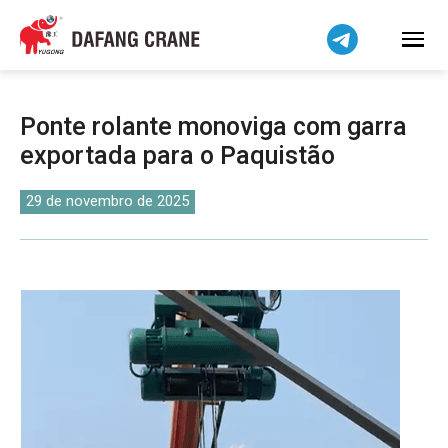
Bahasa Indonesia
Bahasa Melayu
Tiếng Việt
简体中文
Ponte rolante monoviga com garra
বাংলা
exportada para o Paquistão
فارسی
Pilipino
29 de novembro de 2025
اردو
Українська
Čeština
Беларуская мова
Kiswahili
Dansk
Norsk