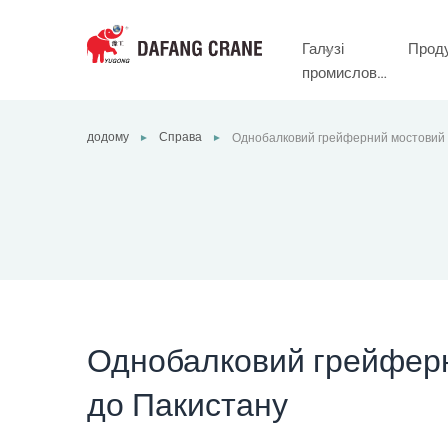
Галузі
Прод
промислово
сті
додому
Справа
Однобалковий грейферний мостовий 
►
►
Пакистану
Однобалковий грейферн
до Пакистану