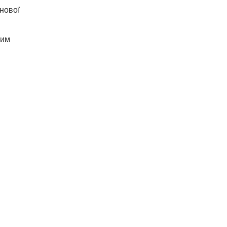
нової
ним