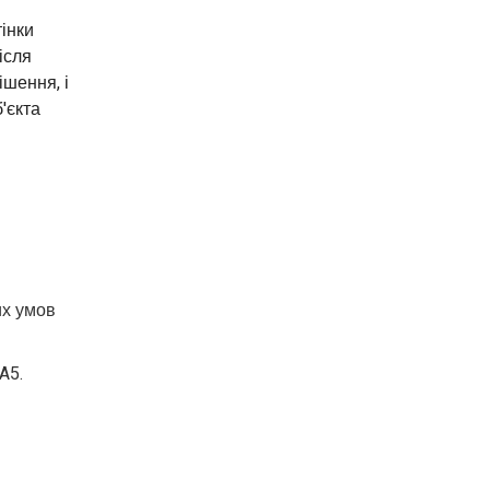
тінки
ісля
шення, і
'єкта
их умов
A5.