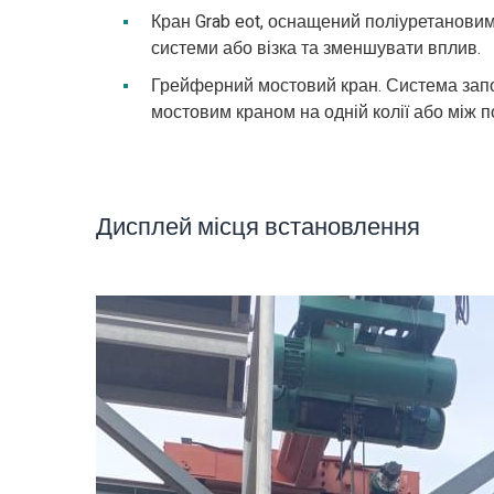
Кран Grab eot, оснащений поліуретанови
системи або візка та зменшувати вплив.
Грейферний мостовий кран. Система зап
мостовим краном на одній колії або між п
Дисплей місця встановлення