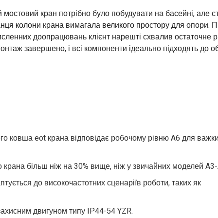
й мостовий кран потрібно було побудувати на басейні, але с
нця колони крана вимагала великого простору для опори. П
исленних доопрацювань клієнт нарешті схвалив остаточне рі
нтаж завершено, і всі компоненти ідеально підходять до об
го ковша eot крана відповідає робочому рівню A6 для важк
о крана більш ніж на 30% вище, ніж у звичайних моделей A3-
ується до високочастотних сценаріїв роботи, таких як
ахисним двигуном типу IP44-54 YZR.