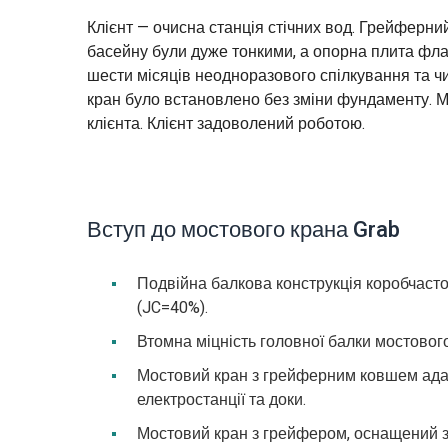
Клієнт — очисна станція стічних вод. Грейферни
басейну були дуже тонкими, а опорна плита фла
шести місяців неодноразового спілкування та ч
кран було встановлено без зміни фундаменту. Мо
клієнта. Клієнт задоволений роботою.
Вступ до мостового крана Grab
Подвійна балкова конструкція коробчасто
(JC=40%).
Втомна міцність головної балки мостовог
Мостовий кран з грейферним ковшем адапт
електростанції та доки.
Мостовий кран з грейфером, оснащений з