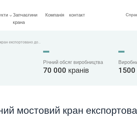
укти
Запчастини
Компанія
контакт
Спра
крана
кран експортовано до
Річний обсяг виробництва
Виробн
70 000 кранів
1500 
ий мостовий кран експортов