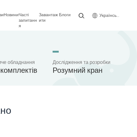
ви
Новини
Часті
Завантаж
Блоги
Українська
запитанн
ити
я
иче обладнання
Дослідження та розробки
комплектів
Розумний кран
ано