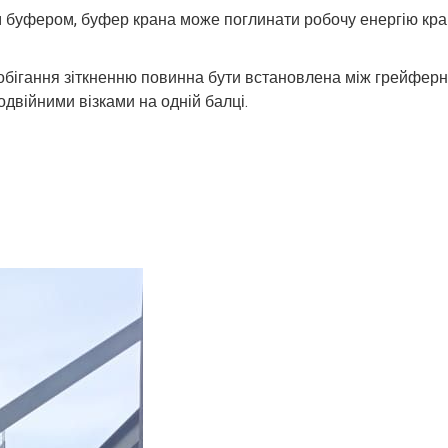
м буфером, буфер крана може поглинати робочу енергію кра
обігання зіткненню повинна бути встановлена між грейфер
одвійними візками на одній балці.