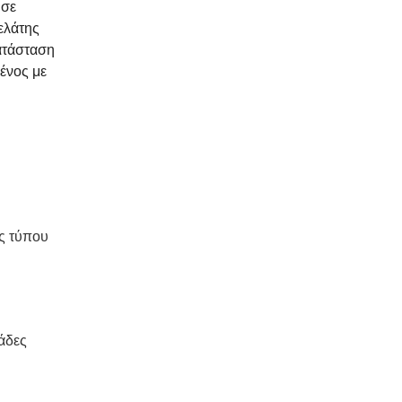
ύσε
ελάτης
κατάσταση
μένος με
ως τύπου
άδες