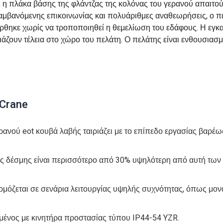
ι η πλάκα βάσης της φλάντζας της κολόνας του γερανού απαιτο
λαμβανόμενης επικοινωνίας και πολυάριθμες αναθεωρήσεις, ο π
εγέρθηκε χωρίς να τροποποιηθεί η θεμελίωση του εδάφους. Η εγ
ιάζουν τέλεια στο χώρο του πελάτη. Ο πελάτης είναι ενθουσιασ
 Crane
ρανού eot κουβά λαβής ταιριάζει με το επίπεδο εργασίας βαρέ
ας δέσμης είναι περισσότερο από 30% υψηλότερη από αυτή των
όζεται σε σενάρια λειτουργίας υψηλής συχνότητας, όπως μον
μένος με κινητήρα προστασίας τύπου IP44-54 YZR.