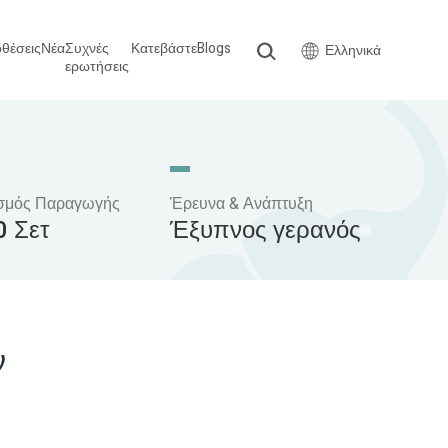
θέσεις
Νέα
Συχνές
Κατεβάστε
Blogs
Ελληνικά
ερωτήσεις
σμός Παραγωγής
Έρευνα & Ανάπτυξη
0 Σετ
Έξυπνος γερανός
ν