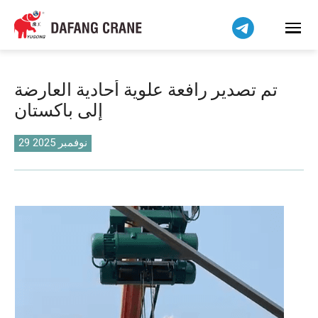
Bahasa Indonesia
Bahasa Melayu
Tiếng Việt
简体中文
تم تصدير رافعة علوية أحادية العارضة
বাংলা
إلى باكستان
فارسی
Pilipino
29 نوفمبر 2025
اردو
Українська
Čeština
Беларуская мова
Kiswahili
Dansk
Norsk