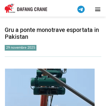
Bahasa Indonesia
Bahasa Melayu
Tiếng Việt
简体中文
Gru a ponte monotrave esportata in
বাংলা
Pakistan
فارسی
Pilipino
29 novembre 2025
اردو
Українська
Čeština
Беларуская мова
Kiswahili
Dansk
Norsk