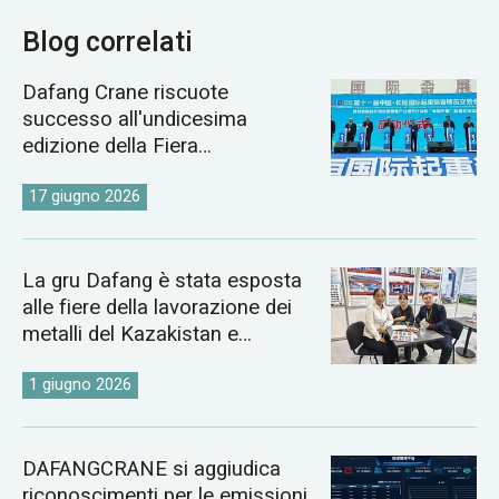
Blog correlati
Dafang Crane riscuote
successo all'undicesima
edizione della Fiera
Internazionale delle Gru di
Changyuan.
17 giugno 2026
La gru Dafang è stata esposta
alle fiere della lavorazione dei
metalli del Kazakistan e
dell'Uzbekistan del 2026.
1 giugno 2026
DAFANGCRANE si aggiudica
riconoscimenti per le emissioni