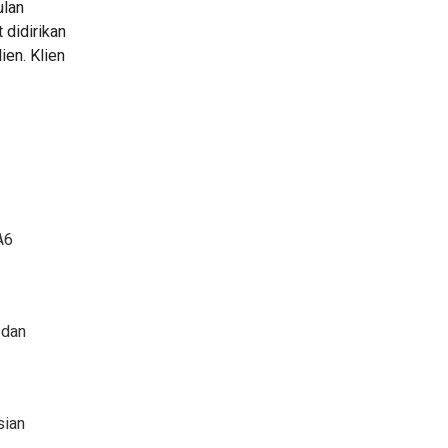
ulan
 didirikan
en. Klien
A6
 dan
sian