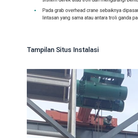
sistem derek atau troli dan mengurangi bentu
Pada grab overhead crane sebaiknya dipasan
lintasan yang sama atau antara troli ganda p
Tampilan Situs Instalasi