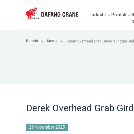
Industri
Produk
B
D
Rumah
Kasus
Derek Overhead Grab Girder Tunggal Die
►
►
Derek Overhead Grab Gird
29 Nopember 2025