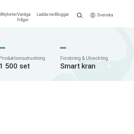
ll
Nyheter
Vanliga
Ladda ner
Bloggar
Svenska
frågor
Produktionsutrustning
Forskning & Utveckling
1 500 set
Smart kran