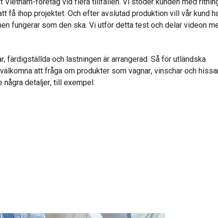
 Vietnam-företag vid flera tillfällen. Vi stöder kunden med ritning
t få ihop projektet. Och efter avslutad produktion vill vår kund ha
agnen fungerar som den ska. Vi utför detta test och delar videon m
, färdigställda och lastningen är arrangerad. Så för utländska
i välkomna att fråga om produkter som vagnar, vinschar och hissar
 några detaljer, till exempel: