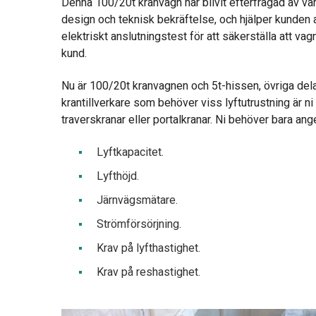
Denna 100/20t kranvagn har blivit efterfrågad av vårt
design och teknisk bekräftelse, och hjälper kunden at
elektriskt anslutningstest för att säkerställa att v
kund.
Nu är 100/20t kranvagnen och 5t-hissen, övriga delar
krantillverkare som behöver viss lyftutrustning är n
traverskranar eller portalkranar. Ni behöver bara ange
Lyftkapacitet.
Lyfthöjd.
Järnvägsmätare.
Strömförsörjning.
Krav på lyfthastighet.
Krav på reshastighet.