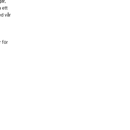
ar,
 ett
ed vår
 för