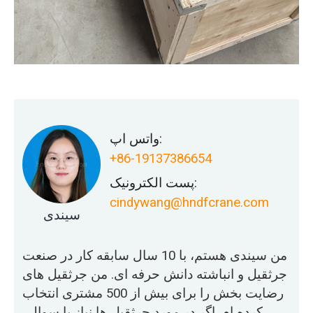
واتس اپ:
+86-19137386654
پست الکترونیک:
cindywang@hndfcrane.com
سیندی
من سیندی هستم، با 10 سال سابقه کار در صنعت
جرثقیل و انباشته دانش حرفه ای. من جرثقیل های
رضایت بخش را برای بیش از 500 مشتری انتخاب
کرده ام. اگر در مورد جرثقیل ها نیاز یا سوالی