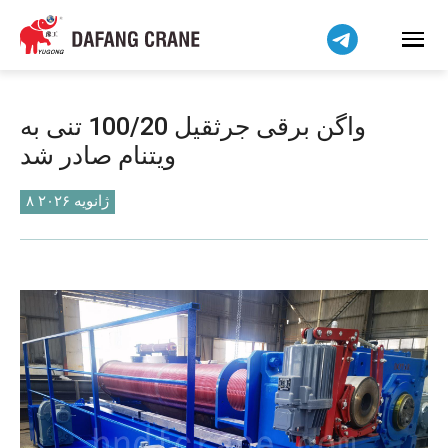
हिन्दी
Bahasa Indonesia
Bahasa Melayu
Tiếng Việt
واگن برقی جرثقیل 100/20 تنی به
简体中文
ویتنام صادر شد
বাংলা
Pilipino
۸ ژانویه ۲۰۲۶
اردو
Українська
Čeština
Беларуская мова
Kiswahili
Dansk
Norsk