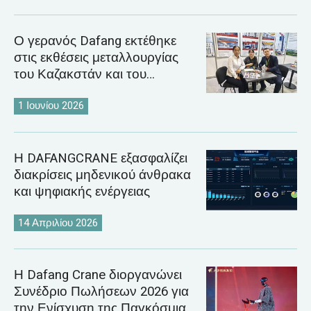
Ο γερανός Dafang εκτέθηκε
στις εκθέσεις μεταλλουργίας
του Καζακστάν και του
Ουζμπεκιστάν το 2026
1 Ιουνίου 2026
Η DAFANGCRANE εξασφαλίζει
διακρίσεις μηδενικού άνθρακα
και ψηφιακής ενέργειας
14 Απριλίου 2026
Η Dafang Crane διοργανώνει
Συνέδριο Πωλήσεων 2026 για
την Ενίσχυση της Παγκόσμιας