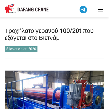
Bahasa Indonesia
Bahasa Melayu
Tiếng Việt
简体中文
Τροχήλατο γερανού 100/20t που
বাংলা
εξάγεται στο Βιετνάμ
فارسی
Pilipino
8 Ιανουαρίου 2026
اردو
Українська
Čeština
Беларуская мова
Kiswahili
Dansk
Norsk