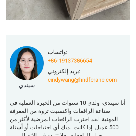
واتساب:
+86-19137386654
بريد إلكتروني:
cindywang@hndfcrane.com
سيندي
أنا سيندي، ولدي 10 سنوات من الخبرة العملية في
صناعة الرافعات واكتسبت ثروة من المعرفة
المهنية. لقد اخترت الرافعات المرضية لأكثر من
500 عميل. إذا كانت لديك أي احتياجات أو أسئلة
حول الرافعات، فلا تتردد في الاتصال بي،