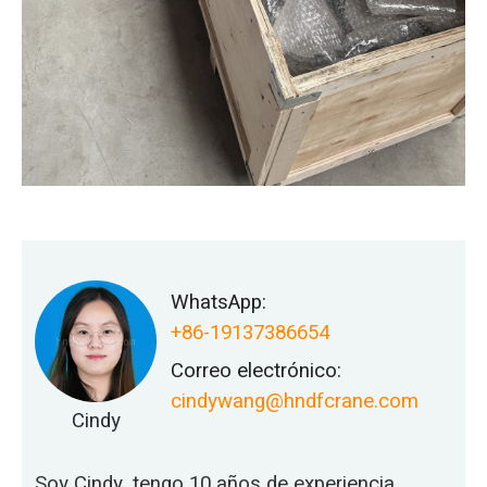
WhatsApp:
+86-19137386654
Correo electrónico:
cindywang@hndfcrane.com
Cindy
Soy Cindy, tengo 10 años de experiencia