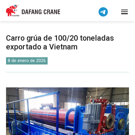
Bahasa Indonesia
Bahasa Melayu
Tiếng Việt
简体中文
Carro grúa de 100/20 toneladas
বাংলা
exportado a Vietnam
فارسی
Pilipino
8 de enero de 2026
اردو
Українська
Čeština
Беларуская мова
Kiswahili
Dansk
Norsk