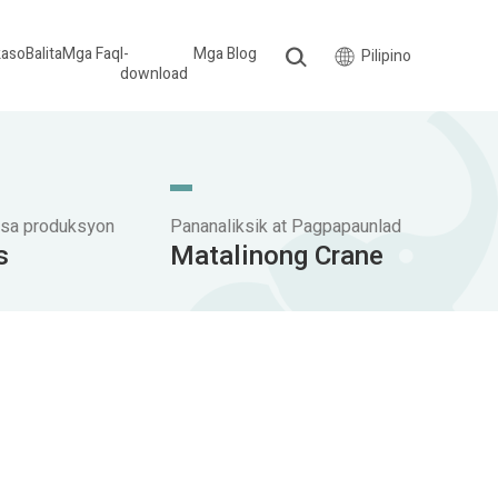
kaso
Balita
Mga Faq
I-
Mga Blog
Pilipino
download
 sa produksyon
Pananaliksik at Pagpapaunlad
s
Matalinong Crane