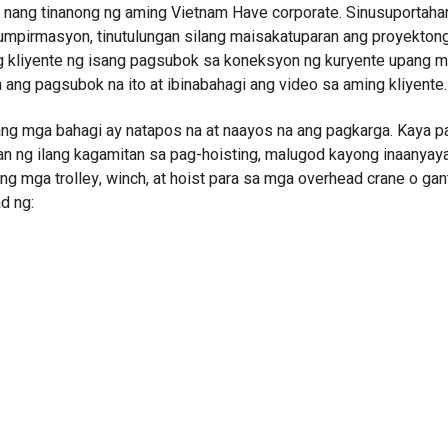
s nang tinanong ng aming Vietnam Have corporate. Sinusuportaha
kumpirmasyon, tinutulungan silang maisakatuparan ang proyektong 
 kliyente ng isang pagsubok sa koneksyon ng kuryente upang m
ng pagsubok na ito at ibinabahagi ang video sa aming kliyente.
 pang mga bahagi ay natapos na at naayos na ang pagkarga. Kaya p
n ng ilang kagamitan sa pag-hoisting, malugod kayong inaanyay
 mga trolley, winch, at hoist para sa mga overhead crane o gant
d ng: