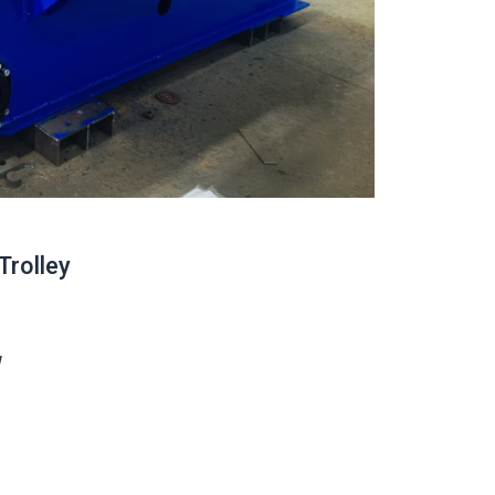
Trolley
W