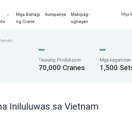
Mga Bahagi
kumpanya
Makipag-
Mga 
kto
ng Crane
ugnayan
 Vietnam
Taunang Produksyon
Mga kagamitan
70,000 Cranes
1,500 Set
na Iniluluwas sa Vietnam