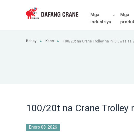
Mga
Mga
industriya
produ
Bahay
Kaso
100/20t na Crane Trolley na Iniluluwas sa
►
►
100/20t na Crane Trolley 
Enero 08, 2026