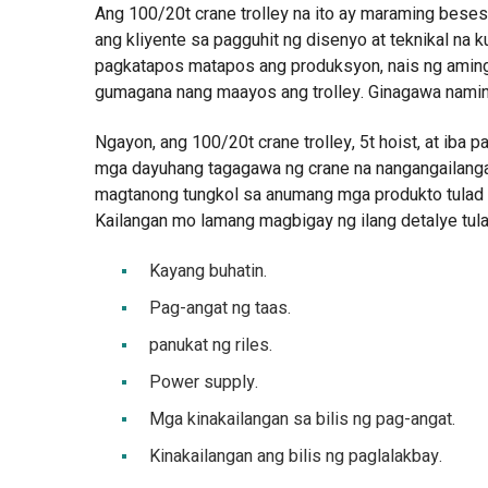
Ang 100/20t crane trolley na ito ay maraming bese
ang kliyente sa pagguhit ng disenyo at teknikal na 
pagkatapos matapos ang produksyon, nais ng aming
gumagana nang maayos ang trolley. Ginagawa namin a
Ngayon, ang 100/20t crane trolley, 5t hoist, at iba
mga dayuhang tagagawa ng crane na nangangailanga
magtanong tungkol sa anumang mga produkto tulad ng
Kailangan mo lamang magbigay ng ilang detalye tula
Kayang buhatin.
Pag-angat ng taas.
panukat ng riles.
Power supply.
Mga kinakailangan sa bilis ng pag-angat.
Kinakailangan ang bilis ng paglalakbay.