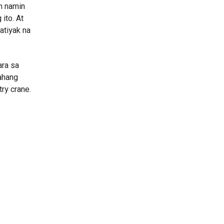
n namin
ito. At
atiyak na
ara sa
ahang
ry crane.