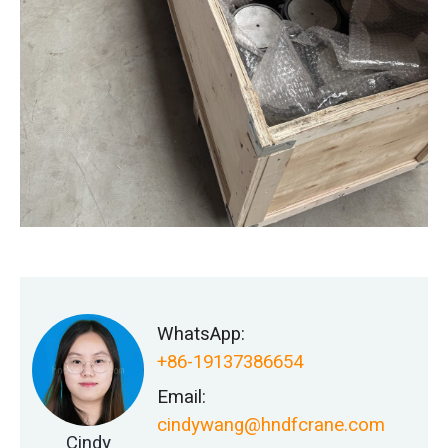
WhatsApp:
+86-19137386654
Email:
cindywang@hndfcrane.com
Cindy