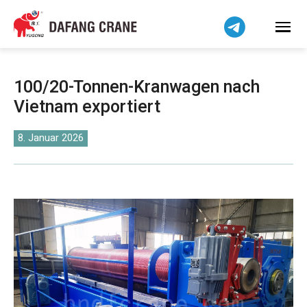
Bahasa Indonesia
Bahasa Melayu
Tiếng Việt
简体中文
100/20-Tonnen-Kranwagen nach
বাংলা
Vietnam exportiert
فارسی
Pilipino
8. Januar 2026
اردو
Українська
Čeština
Беларуская мова
Kiswahili
Dansk
Norsk