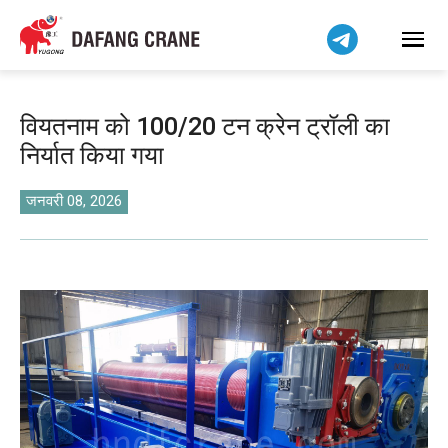
Bahasa Indonesia
Bahasa Melayu
Tiếng Việt
简体中文
वियतनाम को 100/20 टन क्रेन ट्रॉली का
বাংলা
निर्यात किया गया
فارسی
Pilipino
जनवरी 08, 2026
اردو
Українська
Čeština
Беларуская мова
Kiswahili
Dansk
Norsk