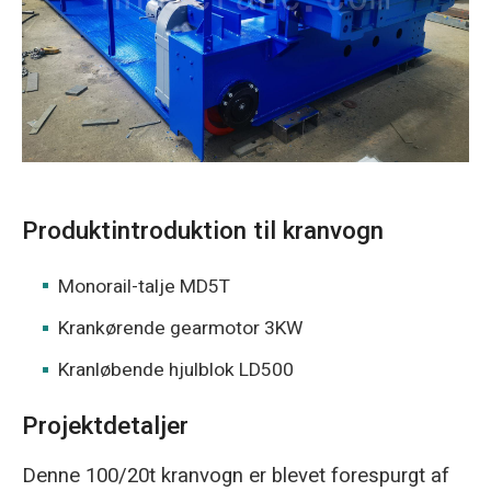
O‘zbekcha
Produktintroduktion til kranvogn
Monorail-talje MD5T
Krankørende gearmotor 3KW
Kranløbende hjulblok LD500
Projektdetaljer
Denne 100/20t kranvogn er blevet forespurgt af