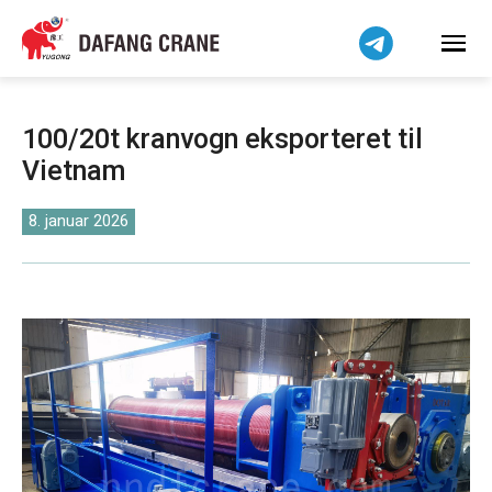
हिन्दी
Bahasa Indonesia
Bahasa Melayu
Tiếng Việt
100/20t kranvogn eksporteret til
简体中文
Vietnam
বাংলা
فارسی
8. januar 2026
Pilipino
اردو
Українська
Čeština
Беларуская мова
Kiswahili
Norsk