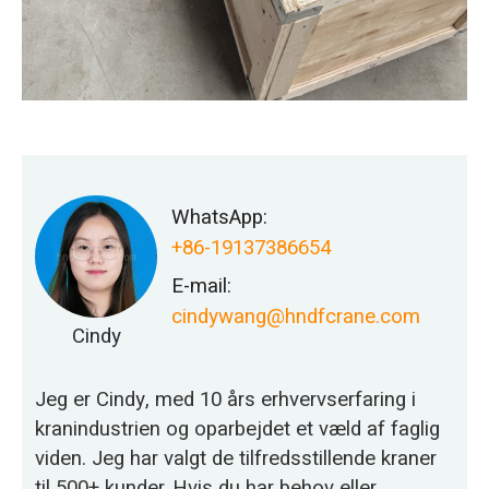
WhatsApp:
+86-19137386654
E-mail:
cindywang@hndfcrane.com
Cindy
Jeg er Cindy, med 10 års erhvervserfaring i
kranindustrien og oparbejdet et væld af faglig
viden. Jeg har valgt de tilfredsstillende kraner
til 500+ kunder. Hvis du har behov eller