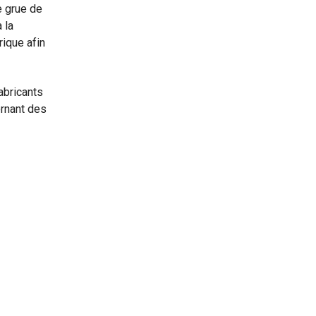
e grue de
 la
rique afin
abricants
ernant des