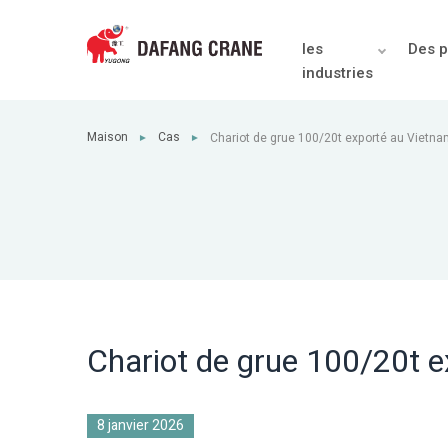
les
Des p
industries
Maison
Cas
Chariot de grue 100/20t exporté au Vietn
►
►
Chariot de grue 100/20t 
8 janvier 2026