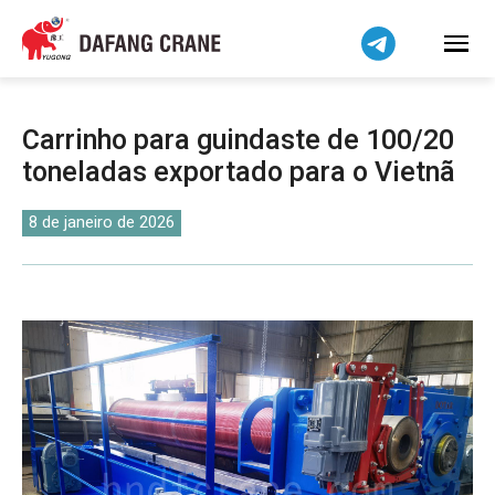
Bahasa Indonesia
Bahasa Melayu
Tiếng Việt
简体中文
Carrinho para guindaste de 100/20
বাংলা
toneladas exportado para o Vietnã
فارسی
Pilipino
8 de janeiro de 2026
اردو
Українська
Čeština
Беларуская мова
Kiswahili
Dansk
Norsk