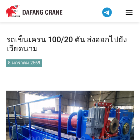
Bahasa Indonesia
Bahasa Melayu
Tiếng Việt
简体中文
รถเข็นเครน 100/20 ตัน ส่งออกไปยัง
বাংলা
เวียดนาม
فارسی
Pilipino
8 มกราคม 2569
اردو
Українська
Čeština
Беларуская мова
Kiswahili
Dansk
Norsk