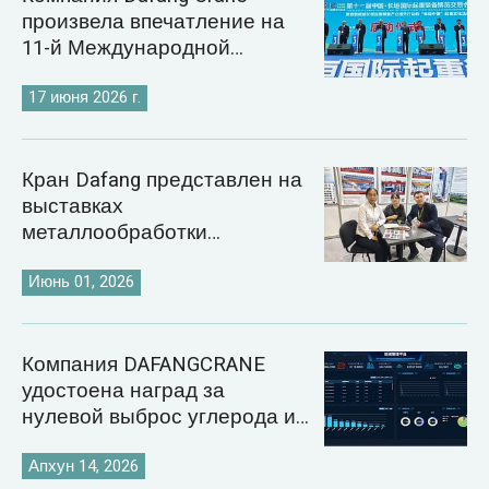
произвела впечатление на
11-й Международной
выставке кранов в
Чанъюане.
17 июня 2026 г.
Кран Dafang представлен на
выставках
металлообработки
Казахстана и Узбекистана
2026 года.
Июнь 01, 2026
Компания DAFANGCRANE
удостоена наград за
нулевой выброс углерода и
внедрение цифровых
технологий в энергетику.
Апхун 14, 2026