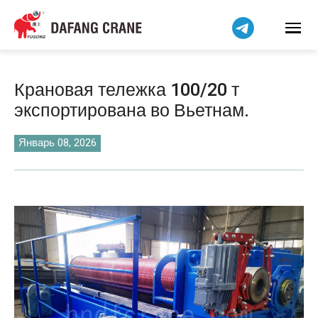
Bahasa Indonesia
Bahasa Melayu
Tiếng Việt
简体中文
Крановая тележка 100/20 т
বাংলা
экспортирована во Вьетнам.
فارسی
Pilipino
Январь 08, 2026
اردو
Українська
Čeština
Беларуская мова
Kiswahili
Dansk
Norsk