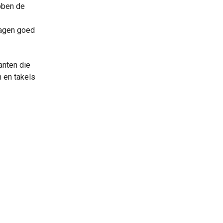
bben de
 wagen goed
anten die
n en takels