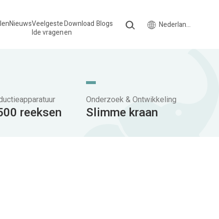
len
Nieuws
Veelgeste
Download
Blogs
Nederlands
lde vragen
en
ductieapparatuur
Onderzoek & Ontwikkeling
500 reeksen
Slimme kraan