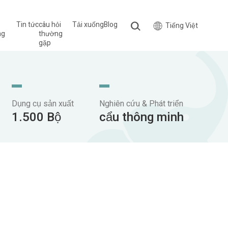
Tin tức
câu hỏi
Tải xuống
Blog
Tiếng Việt
ng
thường
gặp
Dụng cụ sản xuất
Nghiên cứu & Phát triển
1.500 Bộ
cẩu thông minh