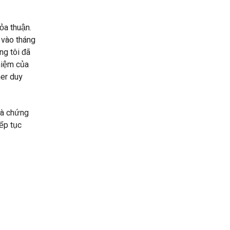
ỏa thuận.
 vào tháng
ng tôi đã
hiệm của
ner duy
và chứng
iếp tục