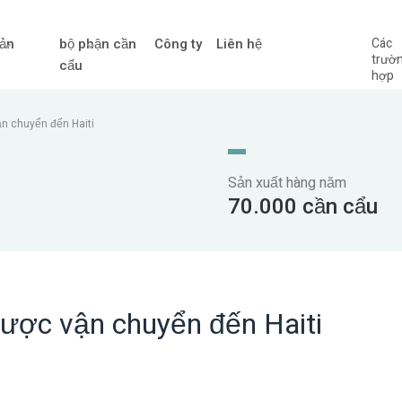
ản
bộ phận cần
Công ty
Liên hệ
Các
trườ
cẩu
hợp
ận chuyển đến Haiti
Sản xuất hàng năm
70.000 cần cẩu
được vận chuyển đến Haiti