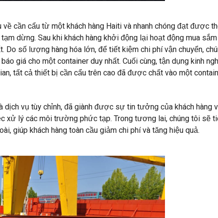
 về cần cẩu từ một khách hàng Haiti và nhanh chóng đạt được th
đã tạm dừng. Sau khi khách hàng khởi động lại hoạt động mua sắm
t. Do số lượng hàng hóa lớn, để tiết kiệm chi phí vận chuyển, chú
 báo giá cho một container duy nhất. Cuối cùng, tận dụng kinh ng
an, tất cả thiết bị cần cẩu trên cao đã được chất vào một contai
và dịch vụ tùy chỉnh, đã giành được sự tin tưởng của khách hàng 
c xử lý các môi trường phức tạp. Trong tương lai, chúng tôi sẽ t
ài, giúp khách hàng toàn cầu giảm chi phí và tăng hiệu quả.