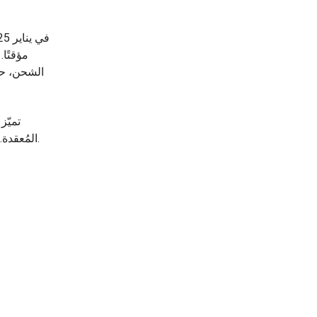
مؤقتًا.
الشحن، حس
تميّز
المُعقدة. وفي المستقبل، سنواصل ترسيخ حضورنا في الأسواق الخارجية، مُساعدين عملائنا العالميين على خفض التكاليف وزيادة الكفاءة.