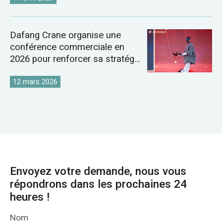
Dafang Crane organise une
conférence commerciale en
2026 pour renforcer sa stratégie
sur le marché mondial des
grues
12 mars 2026
Envoyez votre demande, nous vous
répondrons dans les prochaines 24
heures !
Nom