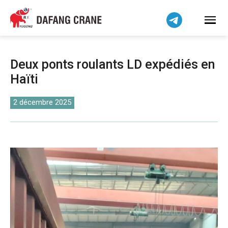
Bahasa Indonesia
Bahasa Melayu
Tiếng Việt
简体中文
Deux ponts roulants LD expédiés en
বাংলা
Haïti
فارسی
Pilipino
2 décembre 2025
اردو
Українська
Čeština
Беларуская мова
Kiswahili
Dansk
Norsk