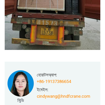
হোয়াটসঅ্যাপ:
+86-19137386654
ইমেইল:
cindywang@hndfcrane.com
সিন্ডি