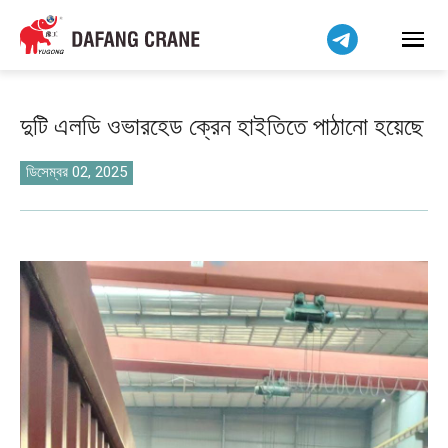
हिन्दी
Bahasa Indonesia
Bahasa Melayu
Tiếng Việt
দুটি এলডি ওভারহেড ক্রেন হাইতিতে পাঠানো হয়েছে
简体中文
فارسی
ডিসেম্বর 02, 2025
Pilipino
اردو
Українська
Čeština
Беларуская мова
Kiswahili
Dansk
Norsk