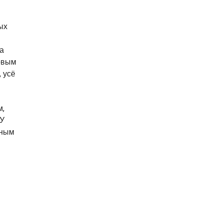
ых
на
ковым
 усё
м,
 У
ьным