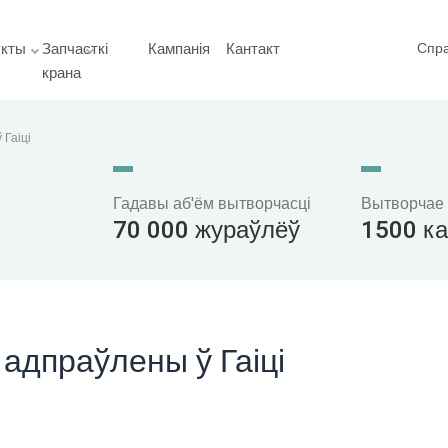
укты
Запчасткі
Кампанія
Кантакт
Спр
крана
 Гаіці
Гадавы аб'ём вытворчасці
Вытворчае
70 000 жураўлёў
1500 к
адпраўлены ў Гаіці