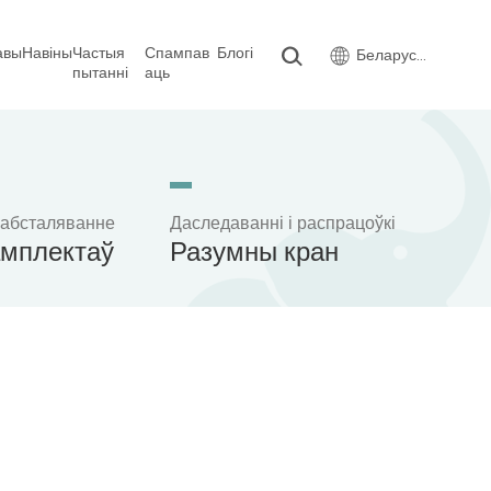
авы
Навіны
Частыя
Спампав
Блогі
Беларуская мова
пытанні
аць
 абсталяванне
Даследаванні і распрацоўкі
амплектаў
Разумны кран