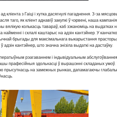
ад кліента з Гаіці і хутка дасягнулі пагаднення. З-за мясцов
ля таго, як кліент аднавіў закупкі ў чэрвені, наша кампанія
ы вялікую колькасць тавараў, каб зэканоміць на выдатках 
а найменні і склалі каштарыс на адзін кантэйнер. У канчат
ычнай брыгады для максімальнага выкарыстання прасторы,
адзін кантэйнер, што значна знізіла выдаткі на дастаўку.
аператыўным рэагаваннем і індывідуальным абслугоўванне
ашы прафесійныя здольнасці ў вырашэнні складаных умоў.
аю прысутнасць на замежных рынках, дапамагаючы глабал
ўнасць.