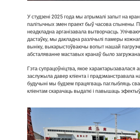
У студзені 2025 года мы атрымалі запыт на кран 
палітычных змен праект быў часова спынены. Пас
неадкладна арганізавала вытворчасць. Улічваюч
дастаўку, мы дакладна разлічылі памеры кожнаг
выніку, выкарыстоўваючы вопыт нашай пагрузч
абсталяванне маставых кранаў было загружана ў 
Гэта супрацоўніцтва, якое характарызавалася 
заслужыла давер кліента і прадэманстравала н
будучыні мы будзем працягваць паглыбляць св
кліентам скарачаць выдаткі і павышаць эфекты