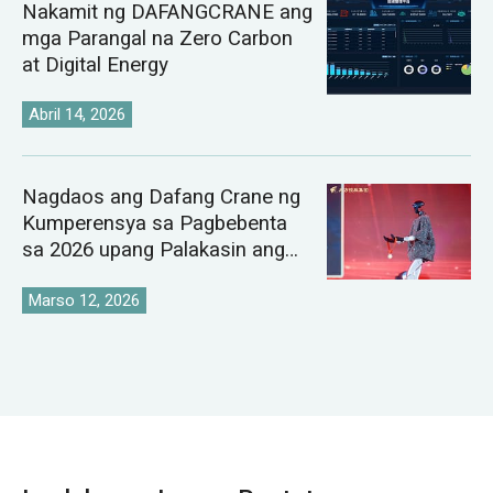
Nakamit ng DAFANGCRANE ang
mga Parangal na Zero Carbon
at Digital Energy
Abril 14, 2026
Nagdaos ang Dafang Crane ng
Kumperensya sa Pagbebenta
sa 2026 upang Palakasin ang
Pandaigdigang Istratehiya sa
Pamilihan ng Crane
Marso 12, 2026