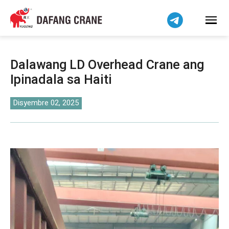
हिन्दी
Bahasa Indonesia
Bahasa Melayu
Tiếng Việt
Dalawang LD Overhead Crane ang
简体中文
Ipinadala sa Haiti
বাংলা
فارسی
Disyembre 02, 2025
اردو
Українська
Čeština
Беларуская мова
Kiswahili
Dansk
Norsk