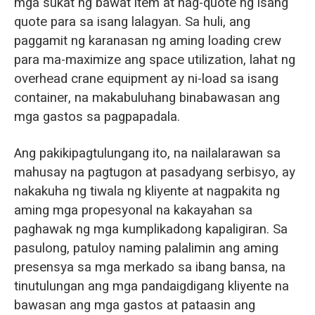
mga sukat ng bawat item at nag-quote ng isang
quote para sa isang lalagyan. Sa huli, ang
paggamit ng karanasan ng aming loading crew
para ma-maximize ang space utilization, lahat ng
overhead crane equipment ay ni-load sa isang
container, na makabuluhang binabawasan ang
mga gastos sa pagpapadala.
Ang pakikipagtulungang ito, na nailalarawan sa
mahusay na pagtugon at pasadyang serbisyo, ay
nakakuha ng tiwala ng kliyente at nagpakita ng
aming mga propesyonal na kakayahan sa
paghawak ng mga kumplikadong kapaligiran. Sa
pasulong, patuloy naming palalimin ang aming
presensya sa mga merkado sa ibang bansa, na
tinutulungan ang mga pandaigdigang kliyente na
bawasan ang mga gastos at pataasin ang