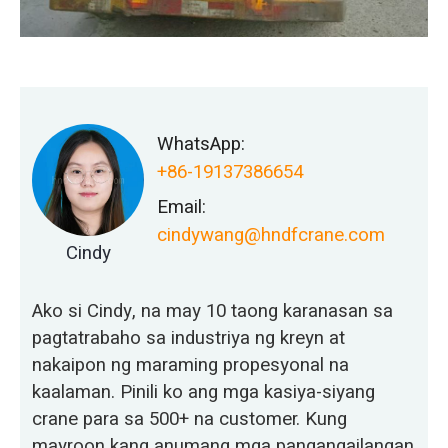
WhatsApp:
+86-19137386654
Email:
cindywang@hndfcrane.com
Cindy
Ako si Cindy, na may 10 taong karanasan sa
pagtatrabaho sa industriya ng kreyn at
nakaipon ng maraming propesyonal na
kaalaman. Pinili ko ang mga kasiya-siyang
crane para sa 500+ na customer. Kung
mayroon kang anumang mga pangangailangan