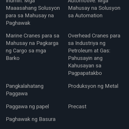
Inumin: Mga
Automotive: Mga
Maaasahang Solusyon
Mahusay na Solusyon
para sa Mahusay na
sa Automation
Paghawak
Marine Cranes para sa
Overhead Cranes para
Mahusay na Pagkarga
sa Industriya ng
ng Cargo sa mga
Petroleum at Gas:
Barko
Pahusayin ang
Kahusayan sa
Pagpapatakbo
Pangkalahatang
Produksyon ng Metal
Paggawa
Paggawa ng papel
Precast
Paghawak ng Basura