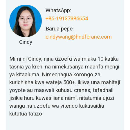
WhatsApp:
+86-19137386654
Barua pepe:
cindywang@hndfcrane.com
Cindy
Mimi ni Cindy, nina uzoefu wa miaka 10 katika
tasnia ya kreni na nimekusanya maarifa mengi
ya kitaaluma. Nimechagua korongo za
kuridhisha kwa wateja 500+. Ikiwa una mahitaji
yoyote au maswali kuhusu cranes, tafadhali
jisikie huru kuwasiliana nami, nitatumia ujuzi
wangu na uzoefu wa vitendo kukusaidia
kutatua tatizo!