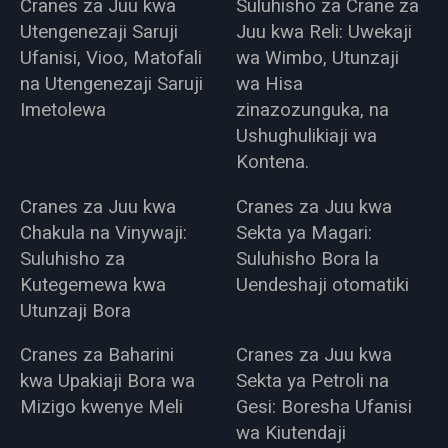
Cranes za Juu kwa
Suluhisho za Crane za
Utengenezaji Saruji
Juu kwa Reli: Uwekaji
Ufanisi, Vioo, Matofali
wa Wimbo, Utunzaji
na Utengenezaji Saruji
wa Hisa
Imetolewa
zinazozunguka, na
Ushughulikiaji wa
Kontena.
Cranes za Juu kwa
Cranes za Juu kwa
Chakula na Vinywaji:
Sekta ya Magari:
Suluhisho za
Suluhisho Bora la
Kutegemewa kwa
Uendeshaji otomatiki
Utunzaji Bora
Cranes za Baharini
Cranes za Juu kwa
kwa Upakiaji Bora wa
Sekta ya Petroli na
Mizigo kwenye Meli
Gesi: Boresha Ufanisi
wa Kiutendaji