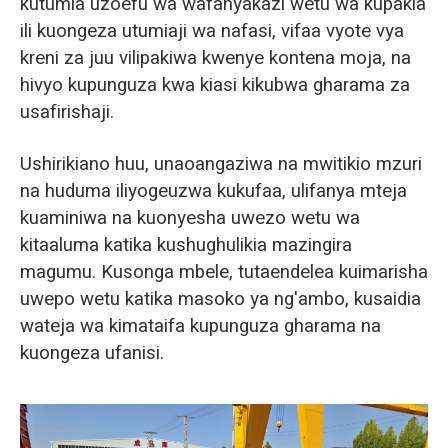
kutumia uzoefu wa wafanyakazi wetu wa kupakia
ili kuongeza utumiaji wa nafasi, vifaa vyote vya
kreni za juu vilipakiwa kwenye kontena moja, na
hivyo kupunguza kwa kiasi kikubwa gharama za
usafirishaji.
Ushirikiano huu, unaoangaziwa na mwitikio mzuri
na huduma iliyogeuzwa kukufaa, ulifanya mteja
kuaminiwa na kuonyesha uwezo wetu wa
kitaaluma katika kushughulikia mazingira
magumu. Kusonga mbele, tutaendelea kuimarisha
uwepo wetu katika masoko ya ng'ambo, kusaidia
wateja wa kimataifa kupunguza gharama na
kuongeza ufanisi.