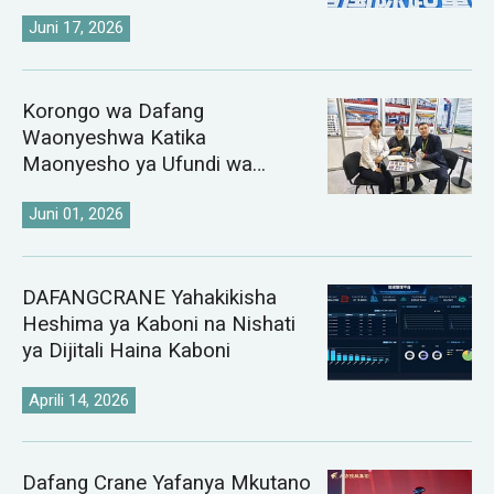
Juni 17, 2026
Korongo wa Dafang
Waonyeshwa Katika
Maonyesho ya Ufundi wa
Chuma ya Kazakhstan na
Uzbekistan ya 2026
Juni 01, 2026
DAFANGCRANE Yahakikisha
Heshima ya Kaboni na Nishati
ya Dijitali Haina Kaboni
Aprili 14, 2026
Dafang Crane Yafanya Mkutano