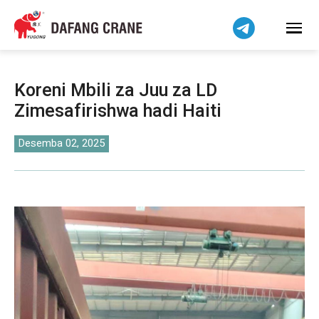
हिन्दी
Bahasa Indonesia
Bahasa Melayu
Tiếng Việt
Koreni Mbili za Juu za LD
简体中文
Zimesafirishwa hadi Haiti
বাংলা
فارسی
Desemba 02, 2025
Pilipino
اردو
Українська
Čeština
Беларуская мова
Dansk
Norsk