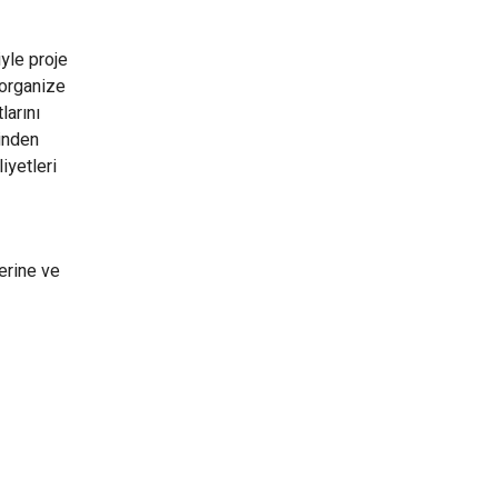
iyle proje
 organize
larını
minden
iyetleri
erine ve