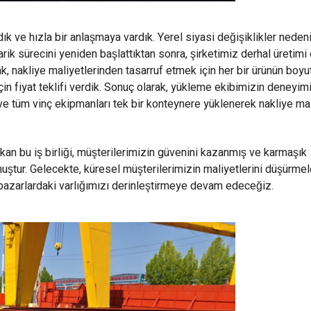
dık ve hızla bir anlaşmaya vardık. Yerel siyasi değişiklikler neden
rik sürecini yeniden başlattıktan sonra, şirketimiz derhal üretimi
k, nakliye maliyetlerinden tasarruf etmek için her bir ürünün boyut
çin fiyat teklifi verdik. Sonuç olarak, yükleme ekibimizin deneyi
 ve tüm vinç ekipmanları tek bir konteynere yüklenerek nakliye mal
ıkan bu iş birliği, müşterilerimizin güvenini kazanmış ve karmaşık
ştur. Gelecekte, küresel müşterilerimizin maliyetlerini düşürmel
şı pazarlardaki varlığımızı derinleştirmeye devam edeceğiz.