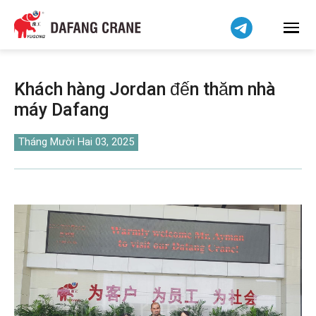
हिन्दी
Bahasa Indonesia
Bahasa Melayu
简体中文
Khách hàng Jordan đến thăm nhà
বাংলা
máy Dafang
فارسی
Pilipino
Tháng Mười Hai 03, 2025
اردو
Українська
Čeština
Беларуская мова
Kiswahili
Dansk
Norsk