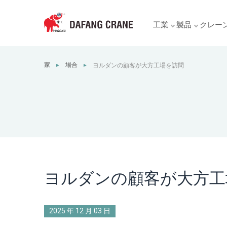
工業
製品
クレー
家
場合
ヨルダンの顧客が大方工場を訪問
►
►
ヨルダンの顧客が大方工
2025 年 12 月 03 日