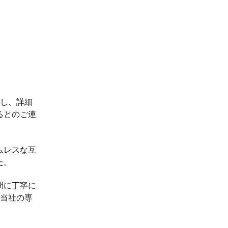
応し、詳細
るとのご連
ムレスな互
た。
問に丁寧に
、当社の専