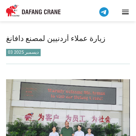
Bahasa Indonesia
Bahasa Melayu
Tiếng Việt
简体中文
زيارة عملاء أردنيين لمصنع دافانغ
বাংলা
فارسی
03 ديسمبر 2025
Pilipino
اردو
Українська
Čeština
Беларуская мова
Kiswahili
Dansk
Norsk