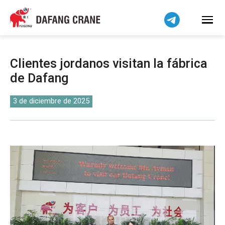
Bahasa Indonesia
Bahasa Melayu
Tiếng Việt
简体中文
Clientes jordanos visitan la fábrica
বাংলা
de Dafang
فارسی
Pilipino
3 de diciembre de 2025
اردو
Українська
Čeština
Беларуская мова
Kiswahili
Dansk
Norsk