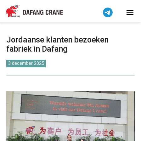
Bahasa Indonesia
Bahasa Melayu
Tiếng Việt
简体中文
Jordaanse klanten bezoeken
বাংলা
fabriek in Dafang
فارسی
Pilipino
3 december 2025
اردو
Українська
Čeština
Беларуская мова
Kiswahili
Dansk
Norsk