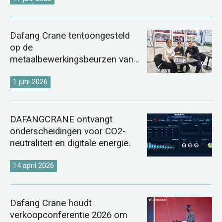
Dafang Crane tentoongesteld
op de
metaalbewerkingsbeurzen van
Kazachstan en Oezbekistan in
2026.
1 juni 2026
DAFANGCRANE ontvangt
onderscheidingen voor CO2-
neutraliteit en digitale energie.
14 april 2026
Dafang Crane houdt
verkoopconferentie 2026 om