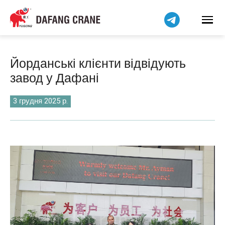
हिन्दी
Bahasa Indonesia
Bahasa Melayu
Tiếng Việt
Йорданські клієнти відвідують
简体中文
завод у Дафані
বাংলা
فارسی
3 грудня 2025 р.
Pilipino
اردو
Čeština
Беларуская мова
Kiswahili
Dansk
Norsk