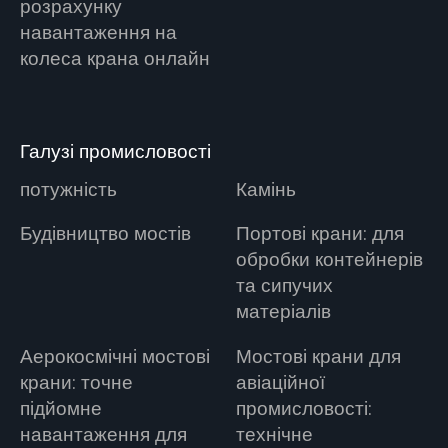
розрахунку
навантаження на
колеса крана онлайн
Галузі промисловості
потужність
Камінь
Будівництво мостів
Портові крани: для
обробки контейнерів
та сипучих
матеріалів
Аерокосмічні мостові
Мостові крани для
крани: точне
авіаційної
підйомне
промисловості:
навантаження для
технічне