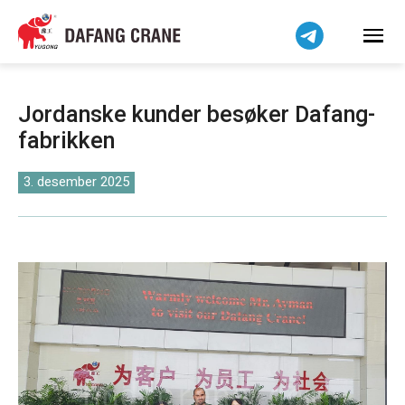
हिन्दी
Bahasa Indonesia
Bahasa Melayu
Tiếng Việt
Jordanske kunder besøker Dafang-
简体中文
fabrikken
বাংলা
فارسی
3. desember 2025
Pilipino
اردو
Українська
Čeština
Беларуская мова
Kiswahili
Dansk