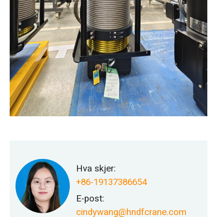
Hva skjer:
+86-19137386654
E-post:
cindywang@hndfcrane.com