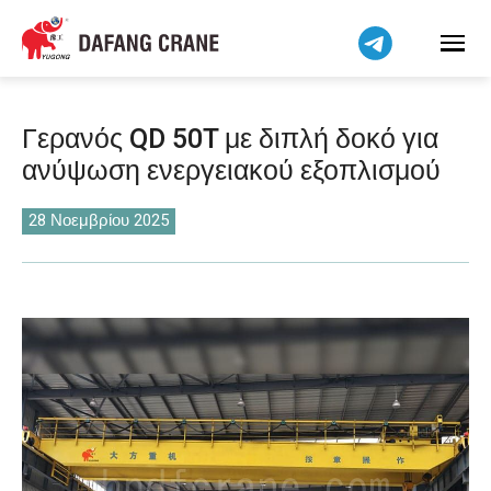
Bahasa Indonesia
Bahasa Melayu
Tiếng Việt
简体中文
Γερανός QD 50T με διπλή δοκό για
বাংলা
ανύψωση ενεργειακού εξοπλισμού
فارسی
Pilipino
28 Νοεμβρίου 2025
اردو
Українська
Čeština
Беларуская мова
Kiswahili
Dansk
Norsk