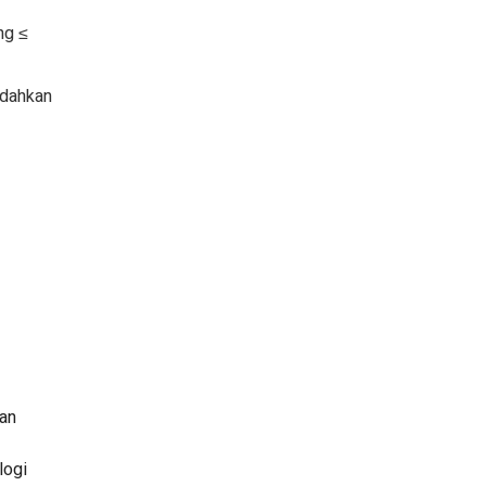
ng ≤
udahkan
nan
logi