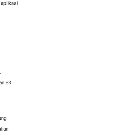
aplikasi
.
an ±3
ang.
lian