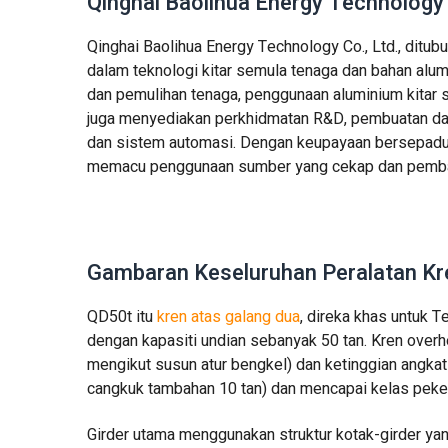
Qinghai Baolihua Energy Technology
Qinghai Baolihua Energy Technology Co., Ltd., ditubu
dalam teknologi kitar semula tenaga dan bahan alum
dan pemulihan tenaga, penggunaan aluminium kitar
juga menyediakan perkhidmatan R&D, pembuatan da
dan sistem automasi. Dengan keupayaan bersepadu m
memacu penggunaan sumber yang cekap dan pemba
Gambaran Keseluruhan Peralatan Kr
QD50t itu
kren atas galang dua
, direka khas untuk 
dengan kapasiti undian sebanyak 50 tan. Kren over
mengikut susun atur bengkel) dan ketinggian angkat
cangkuk tambahan 10 tan) dan mencapai kelas pekerj
Girder utama menggunakan struktur kotak-girder ya