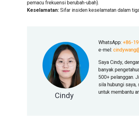
pemacu frekuensi berubah-ubah).
Keselamatan:
Sifar insiden keselamatan dalam tig
WhatsApp:
+86-1
e-mel:
cindywang@
Saya Cindy, denga
banyak pengetahua
500+ pelanggan. J
sila hubungi saya
untuk membantu a
Cindy