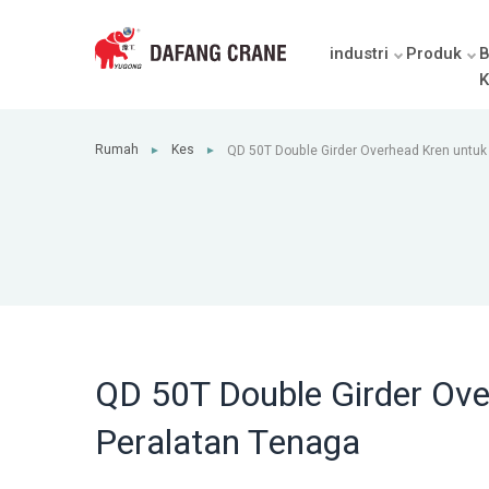
industri
Produk
B
K
Rumah
Kes
QD 50T Double Girder Overhead Kren untuk
►
►
Tenaga
QD 50T Double Girder Ov
Peralatan Tenaga