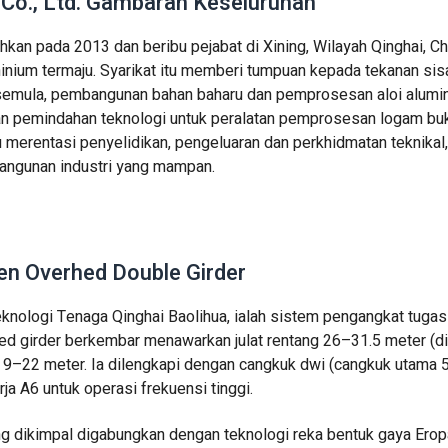
 Co., Ltd. Gambaran Keseluruhan
hkan pada 2013 dan beribu pejabat di Xining, Wilayah Qinghai, Ch
inium termaju. Syarikat itu memberi tumpuan kepada tekanan sis
 semula, pembangunan bahan baharu dan pemprosesan aloi alumin
n pemindahan teknologi untuk peralatan pemprosesan logam bu
erentasi penyelidikan, pengeluaran dan perkhidmatan teknikal,
ngunan industri yang mampan.
en Overhed Double Girder
Teknologi Tenaga Qinghai Baolihua, ialah sistem pengangkat tugas
hed girder berkembar menawarkan julat rentang 26–31.5 meter (d
 9–22 meter. Ia dilengkapi dengan cangkuk dwi (cangkuk utama 5
a A6 untuk operasi frekuensi tinggi.
ng dikimpal digabungkan dengan teknologi reka bentuk gaya Ero