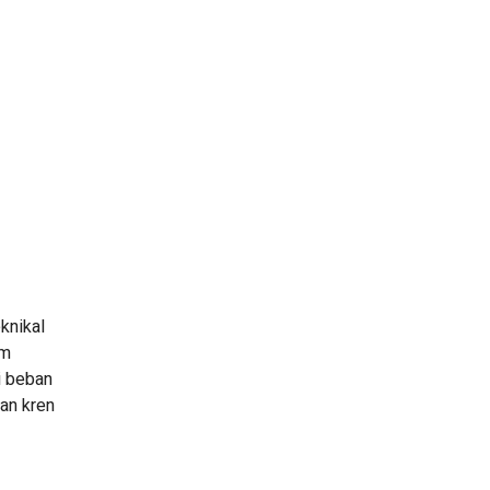
knikal
am
i beban
an kren