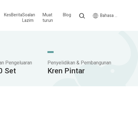
Kes
Berita
Soalan
Muat
Blog
Bahasa Melayu
Lazim
turun
an Pengeluaran
Penyelidikan & Pembangunan
0 Set
Kren Pintar