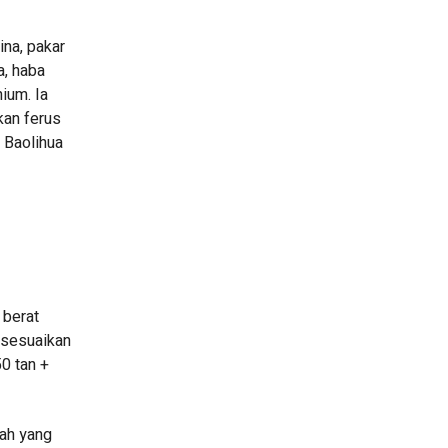
ina, pakar
a, haba
ium. Ia
kan ferus
 Baolihua
 berat
isesuaikan
0 tan +
pah yang