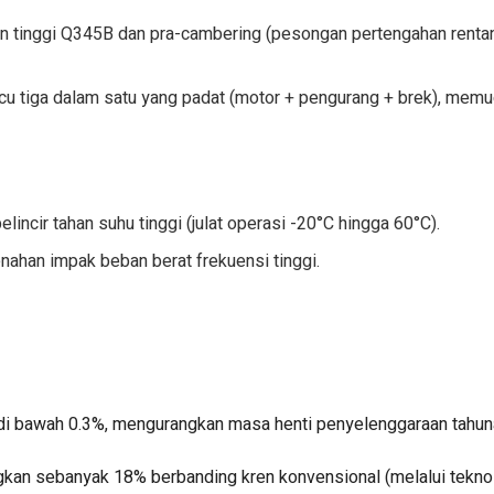
tan tinggi Q345B dan pra-cambering (pesongan pertengahan renta
 tiga dalam satu yang padat (motor + pengurang + brek), mem
incir tahan suhu tinggi (julat operasi -20°C hingga 60°C).
han impak beban berat frekuensi tinggi.
 di bawah 0.3%, mengurangkan masa henti penyelenggaraan tahu
kan sebanyak 18% berbanding kren konvensional (melalui tekno