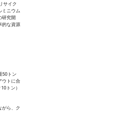
リサイク
ルミニウム
の研究開
率的な資源
50トン
アウトに合
10トン）
ながら、ク