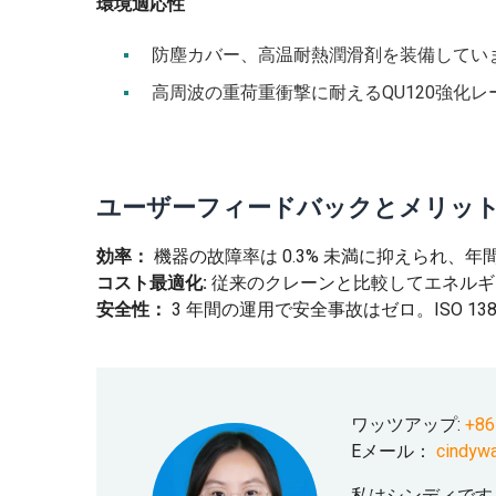
環境適応性
防塵カバー、高温耐熱潤滑剤を装備していま
高周波の重荷重衝撃に耐えるQU120強化
ユーザーフィードバックとメリッ
効率：
機器の故障率は 0.3% 未満に抑えられ、年
コスト最適化:
従来のクレーンと比較してエネルギー
安全性：
3 年間の運用で安全事故はゼロ。ISO 13
ワッツアップ:
+86
Eメール：
cindyw