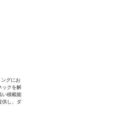
リングにお
ネックを解
高い積載能
提供し、ダ