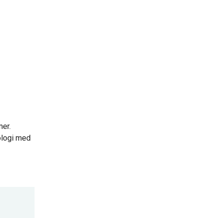
mer.
ologi med