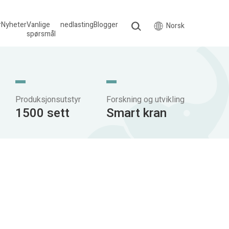
r
Nyheter
Vanlige
nedlasting
Blogger
Norsk
spørsmål
Produksjonsutstyr
Forskning og utvikling
1500 sett
Smart kran