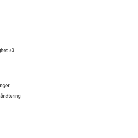
ghet ±3
nger.
åndtering