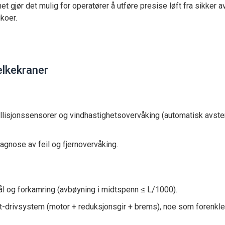
t gjør det mulig for operatører å utføre presise løft fra sikker a
koer.
elkekraner
ollisjonssensorer og vindhastighetsovervåking (automatisk avst
agnose av feil og fjernovervåking.
 og forkamring (avbøyning i midtspenn ≤ L/1000).
t-drivsystem (motor + reduksjonsgir + brems), noe som forenkle