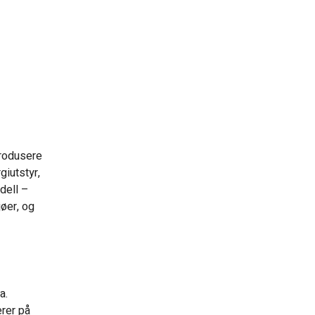
trodusere
giutstyr,
dell –
jøer, og
a.
rer på