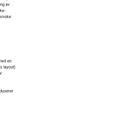
ing av
kke-
ekniske
 med en
s layout)
r
eduserer