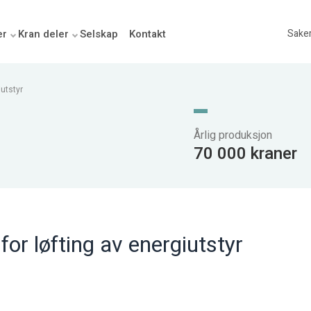
er
Kran deler
Selskap
Kontakt
Sake
iutstyr
Årlig produksjon
70 000 kraner
or løfting av energiutstyr