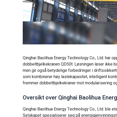
Qinghai Baolihua Energy Technology Co., Ltd. har op
dobbeltbjelkekranen QD50t. Løsningen løser ikke bare
men gir også betydelige forbedringer i driftssikker
som kombinerer høy lastekapasitet, intelligent kontr
fremmer dobbeltbjelkekraner mot modularisering og i
Oversikt over Qinghai Baolihua Energ
Qinghai Baolihua Energy Technology Co., Ltd. ble eta
Selskapet spesialiserer seg på energigjenvinnings