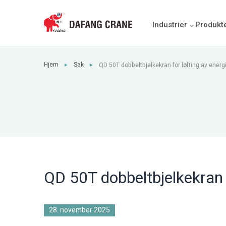
Industrier
Produkt
Hjem
Sak
QD 50T dobbeltbjelkekran for løfting av energ
►
►
QD 50T dobbeltbjelkekran f
28. november 2025