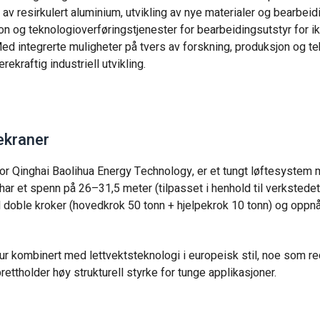
 av resirkulert aluminium, utvikling av nye materialer og bearbeid
on og teknologioverføringstjenester for bearbeidingsutstyr for i
ed integrerte muligheter på tvers av forskning, produksjon og t
ekraftig industriell utvikling.
kekraner
for Qinghai Baolihua Energy Technology, er et tungt løftesystem
har et spenn på 26–31,5 meter (tilpasset i henhold til verkstedet
 doble kroker (hovedkrok 50 tonn + hjelpekrok 10 tonn) og oppnå
r kombinert med lettvektsteknologi i europeisk stil, noe som r
tholder høy strukturell styrke for tunge applikasjoner.