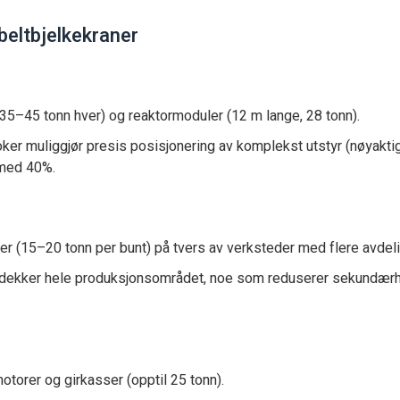
beltbjelkekraner
35–45 tonn hver) og reaktormoduler (12 m lange, 28 tonn).
ker muliggjør presis posisjonering av komplekst utstyr (nøyakti
 med 40%.
ter (15–20 tonn per bunt) på tvers av verksteder med flere avdeli
dekker hele produksjonsområdet, noe som reduserer sekundærh
torer og girkasser (opptil 25 tonn).