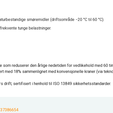
turbestandige smøremidler (driftsområde −20 °C til 60 °C).
frekvente tunge belastninger.
oe som reduserer den årlige nedetiden for vedlikehold med 60 ti
ert med 18% sammenlignet med konvensjonelle kraner (via tekn
s drift; sertifisert i henhold til ISO 13849 sikkerhetsstandarder.
137386654