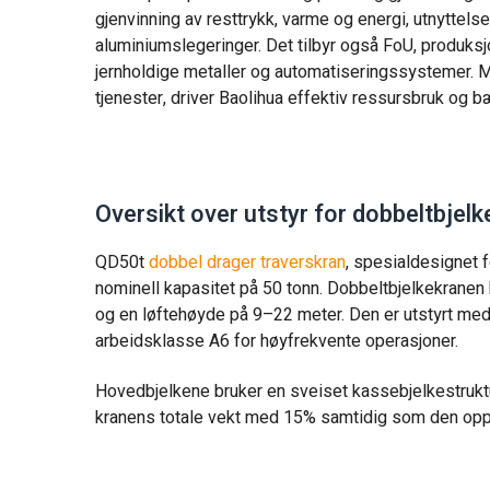
gjenvinning av resttrykk, varme og energi, utnyttelse
aluminiumslegeringer. Det tilbyr også FoU, produksj
jernholdige metaller og automatiseringssystemer. M
tjenester, driver Baolihua effektiv ressursbruk og bær
Oversikt over utstyr for dobbeltbjel
QD50t
dobbel drager traverskran
, spesialdesignet 
nominell kapasitet på 50 tonn. Dobbeltbjelkekranen 
og en løftehøyde på 9–22 meter. Den er utstyrt med
arbeidsklasse A6 for høyfrekvente operasjoner.
Hovedbjelkene bruker en sveiset kassebjelkestruktu
kranens totale vekt med 15% samtidig som den oppret