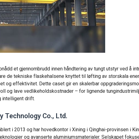
pnådd et gjennombrudd innen håndtering av tungt utstyr ved å in
 de tekniske flaskehalsene knyttet til løfting av storskala ener
het og effektivitet. Dette caset gir en skalerbar oppgraderingsmo
oll og lave vedlikeholdskostnader – for lignende tungindustrimil
ntelligent drift.
y Technology Co., Ltd.
blert i 2013 og har hovedkontor i Xining i Qinghai-provinsen i Kin
teknologier og avanserte aluminiumsmaterialer. Selskapet fokuse